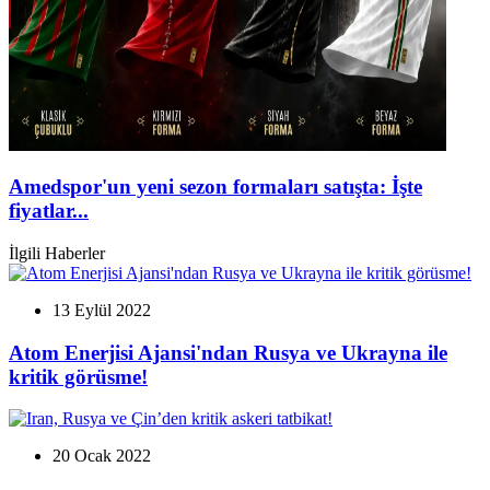
Amedspor'un yeni sezon formaları satışta: İşte
fiyatlar...
İlgili Haberler
13 Eylül 2022
Atom Enerjisi Ajansi'ndan Rusya ve Ukrayna ile
kritik görüsme!
20 Ocak 2022