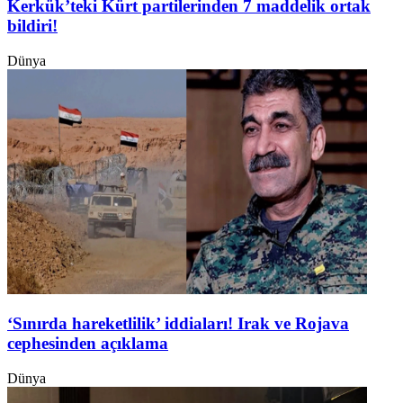
Kerkük’teki Kürt partilerinden 7 maddelik ortak
bildiri!
Dünya
‘Sınırda hareketlilik’ iddiaları! Irak ve Rojava
cephesinden açıklama
Dünya