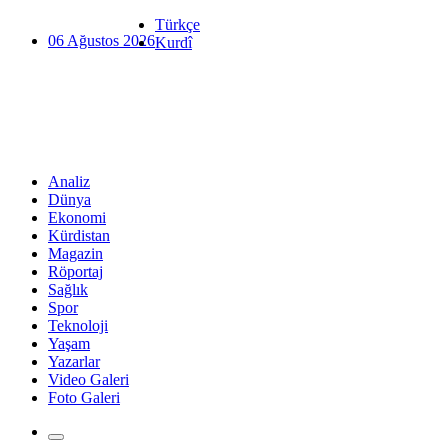
Türkçe
06 Ağustos 2026
Kurdî
Analiz
Dünya
Ekonomi
Kürdistan
Magazin
Röportaj
Sağlık
Spor
Teknoloji
Yaşam
Yazarlar
Video Galeri
Foto Galeri