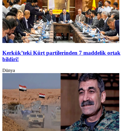
Kerkük’teki Kürt partilerinden 7 maddelik ortak
bildiri!
Dünya