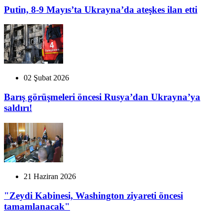
Putin, 8-9 Mayıs’ta Ukrayna’da ateşkes ilan etti
02 Şubat 2026
Barış görüşmeleri öncesi Rusya’dan Ukrayna’ya
saldırı!
21 Haziran 2026
"Zeydi Kabinesi, Washington ziyareti öncesi
tamamlanacak"