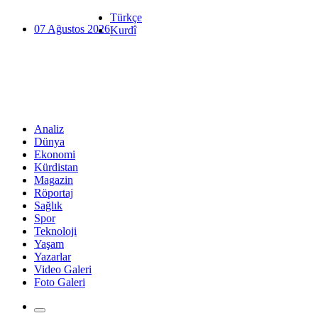
Türkçe
07 Ağustos 2026
Kurdî
Analiz
Dünya
Ekonomi
Kürdistan
Magazin
Röportaj
Sağlık
Spor
Teknoloji
Yaşam
Yazarlar
Video Galeri
Foto Galeri