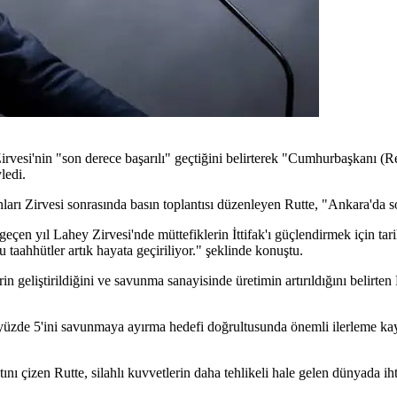
i'nin "son derece başarılı" geçtiğini belirterek "Cumhurbaşkanı (Re
ledi.
rı Zirvesi sonrasında basın toplantısı düzenleyen Rutte, "Ankara'da son
eçen yıl Lahey Zirvesi'nde müttefiklerin İttifak'ı güçlendirmek için ta
aahhütler artık hayata geçiriliyor." şeklinde konuştu.
in geliştirildiğini ve savunma sanayisinde üretimin artırıldığını belirte
) yüzde 5'ini savunmaya ayırma hedefi doğrultusunda önemli ilerleme ka
ı çizen Rutte, silahlı kuvvetlerin daha tehlikeli hale gelen dünyada i