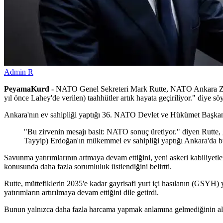
Admin R
PeyamaKurd -
NATO Genel Sekreteri Mark Rutte, NATO Ankara Zirves
yıl önce Lahey'de verilen) taahhütler artık hayata geçiriliyor." diye söy
Ankara'nın ev sahipliği yaptığı 36.⁠ ⁠NATO Devlet ve Hükümet Başkanla
"Bu zirvenin mesajı basit: NATO sonuç üretiyor." diyen Rutte, g
Tayyip) Erdoğan'ın mükemmel ev sahipliği yaptığı Ankara'da bu t
Savunma yatırımlarının artmaya devam ettiğini, yeni askeri kabiliyetler
konusunda daha fazla sorumluluk üstlendiğini belirtti.
Rutte, müttefiklerin 2035'e kadar gayrisafi yurt içi hasılanın (GSYH
yatırımların artırılmaya devam ettiğini dile getirdi.
Bunun yalnızca daha fazla harcama yapmak anlamına gelmediğinin altın