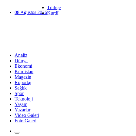
Türkçe
08 Ağustos 2026
Kurdî
Analiz
Dünya
Ekonomi
Kürdistan
Magazin
Röportaj
Sağlık
Spor
Teknoloji
Yaşam
Yazarlar
Video Galeri
Foto Galeri