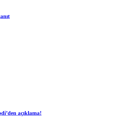
yanıt
bdi’den açıklama!