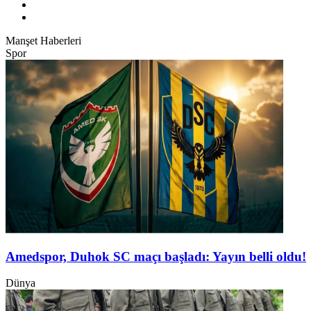
Manşet Haberleri
Spor
Amedspor, Duhok SC maçı başladı: Yayın belli oldu!
Dünya