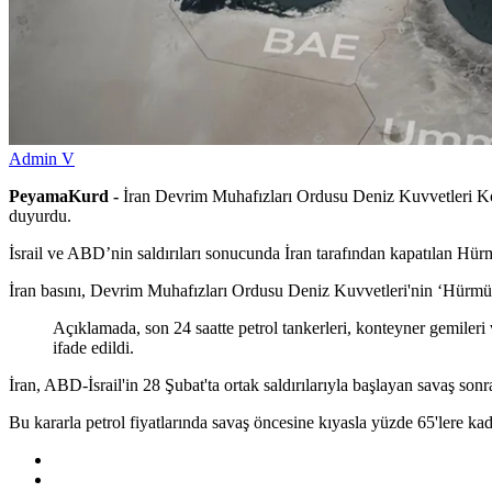
Admin V
PeyamaKurd -
İran Devrim Muhafızları Ordusu Deniz Kuvvetleri Komu
duyurdu.
İsrail ve ABD’nin saldırıları sonucunda İran tarafından kapatılan Hürm
İran basını, Devrim Muhafızları Ordusu Deniz Kuvvetleri'nin ‘Hürmüz 
Açıklamada, son 24 saatte petrol tankerleri, konteyner gemiler
ifade edildi.
İran, ABD-İsrail'in 28 Şubat'ta ortak saldırılarıyla başlayan savaş son
Bu kararla petrol fiyatlarında savaş öncesine kıyasla yüzde 65'lere kad