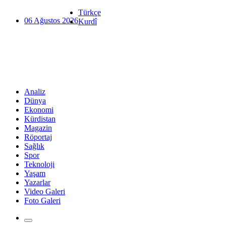
Türkçe
06 Ağustos 2026
Kurdî
Analiz
Dünya
Ekonomi
Kürdistan
Magazin
Röportaj
Sağlık
Spor
Teknoloji
Yaşam
Yazarlar
Video Galeri
Foto Galeri