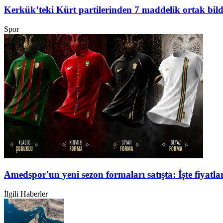
Kerkük’teki Kürt partilerinden 7 maddelik ortak bild
Spor
Amedspor'un yeni sezon formaları satışta: İşte fiyatlar
İlgili Haberler