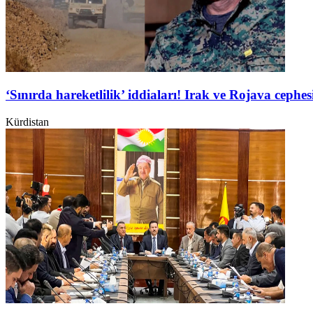
‘Sınırda hareketlilik’ iddiaları! Irak ve Rojava ceph
Kürdistan