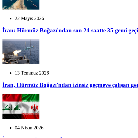
22 Mayıs 2026
İran: Hürmüz Boğazı'ndan son 24 saatte 35 gemi geçi
13 Temmuz 2026
İran, Hürmüz Boğazı'ndan izinsiz geçmeye çalışan ge
04 Nisan 2026