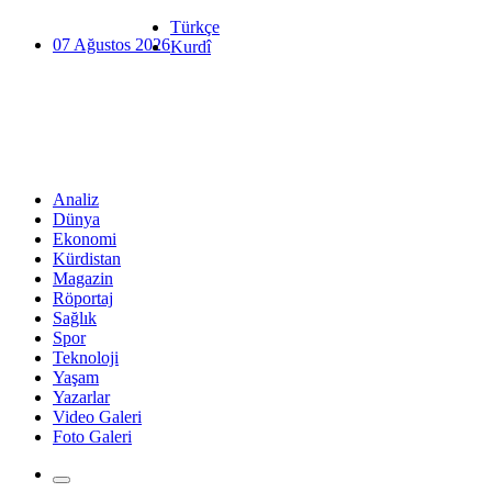
Türkçe
07 Ağustos 2026
Kurdî
Analiz
Dünya
Ekonomi
Kürdistan
Magazin
Röportaj
Sağlık
Spor
Teknoloji
Yaşam
Yazarlar
Video Galeri
Foto Galeri