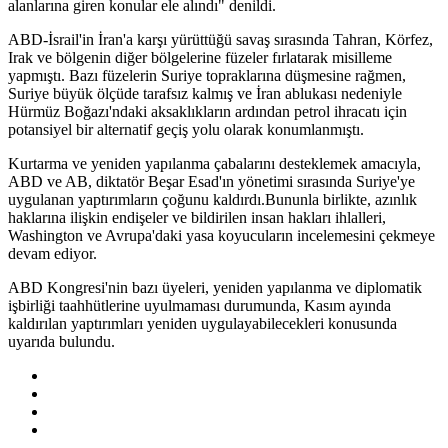
alanlarına giren konular ele alındı" denildi.
ABD-İsrail'in İran'a karşı yürüttüğü savaş sırasında Tahran, Körfez,
Irak ve bölgenin diğer bölgelerine füzeler fırlatarak misilleme
yapmıştı. Bazı füzelerin Suriye topraklarına düşmesine rağmen,
Suriye büyük ölçüde tarafsız kalmış ve İran ablukası nedeniyle
Hürmüz Boğazı'ndaki aksaklıkların ardından petrol ihracatı için
potansiyel bir alternatif geçiş yolu olarak konumlanmıştı.
Kurtarma ve yeniden yapılanma çabalarını desteklemek amacıyla,
ABD ve AB, diktatör Beşar Esad'ın yönetimi sırasında Suriye'ye
uygulanan yaptırımların çoğunu kaldırdı.Bununla birlikte, azınlık
haklarına ilişkin endişeler ve bildirilen insan hakları ihlalleri,
Washington ve Avrupa'daki yasa koyucuların incelemesini çekmeye
devam ediyor.
ABD Kongresi'nin bazı üyeleri, yeniden yapılanma ve diplomatik
işbirliği taahhütlerine uyulmaması durumunda, Kasım ayında
kaldırılan yaptırımları yeniden uygulayabilecekleri konusunda
uyarıda bulundu.