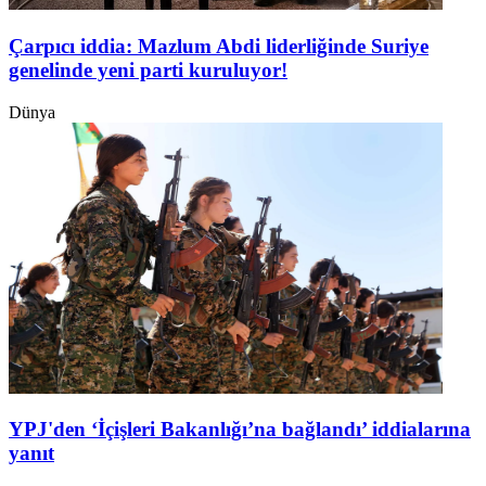
Çarpıcı iddia: Mazlum Abdi liderliğinde Suriye
genelinde yeni parti kuruluyor!
Dünya
YPJ'den ‘İçişleri Bakanlığı’na bağlandı’ iddialarına
yanıt