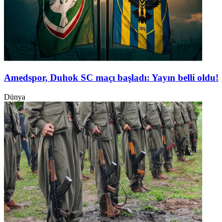
Amedspor, Duhok SC maçı başladı: Yayın belli oldu!
Dünya