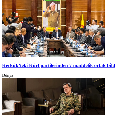
Kerkük’teki Kürt partilerinden 7 maddelik ortak bild
Dünya