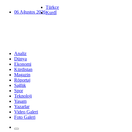
Türkçe
06 Ağustos 2026
Kurdî
Analiz
Dünya
Ekonomi
Kürdistan
Magazin
Röportaj
Sağlık
Spor
Teknoloji
Yaşam
Yazarlar
Video Galeri
Foto Galeri