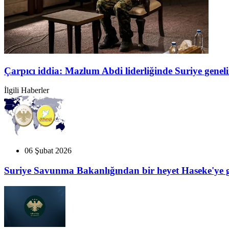
Çarpıcı iddia: Mazlum Abdi liderliğinde Suriye genel
İlgili Haberler
06 Şubat 2026
Suriye Savunma Bakanlığından bir heyet Haseke'ye g