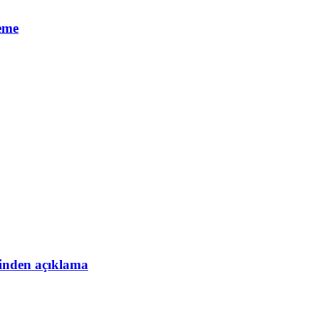
leme
esinden açıklama