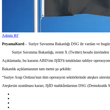
Admin RF
PeyamaKurd -
Suriye Savunma Bakanlığı DSG ile varılan ve bugün s
Suriye Savunma Bakanlığı, resmi X (Twitter) hesabı üzerinden "Ac
Açıklamada, bu kararın ABD'nin IŞİD'li tutukluları tahliye operasyonu
Bakanlık açıklamasının tam metni şu şekilde:
“Suriye Arap Ordusu'nun tüm operasyon sektörlerinde ateşkes süresini
Ateşkesin uzatılması kararı, IŞİD mahkûmlarının DSG (Demokratik Su