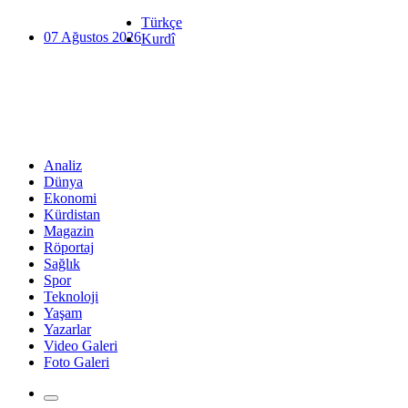
Türkçe
07 Ağustos 2026
Kurdî
Analiz
Dünya
Ekonomi
Kürdistan
Magazin
Röportaj
Sağlık
Spor
Teknoloji
Yaşam
Yazarlar
Video Galeri
Foto Galeri