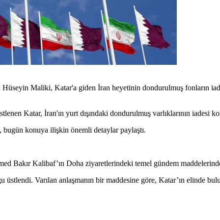
üseyin Maliki, Katar'a giden İran heyetinin dondurulmuş fonların ia
lenen Katar, İran'ın yurt dışındaki dondurulmuş varlıklarının iadesi kon
bugün konuya ilişkin önemli detaylar paylaştı.
ed Bakır Kalibaf’ın Doha ziyaretlerindeki temel gündem maddelerinden
u üstlendi. Varılan anlaşmanın bir maddesine göre, Katar’ın elinde bulu