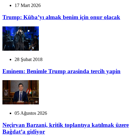
17 Mart 2026
Trump: Küba’yı almak benim için onur olacak
28 Şubat 2018
Eminem: Benimle Trump arasinda tercih yapin
05 Ağustos 2026
Neçirvan Barzani, kritik toplantıya katılmak üzere
Bağdat’a gidiyor