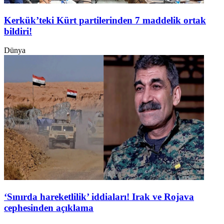
Kerkük’teki Kürt partilerinden 7 maddelik ortak
bildiri!
Dünya
‘Sınırda hareketlilik’ iddiaları! Irak ve Rojava
cephesinden açıklama