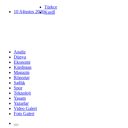
Türkçe
10 Ağustos 2026
Kurdî
Analiz
Dünya
Ekonomi
Kürdistan
Magazin
Röportaj
Sağlık
Spor
Teknoloji
Yaşam
Yazarlar
Video Galeri
Foto Galeri