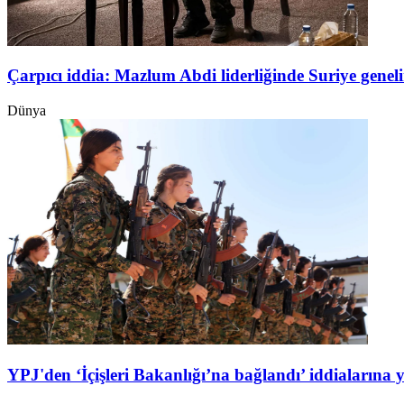
Çarpıcı iddia: Mazlum Abdi liderliğinde Suriye genel
Dünya
YPJ'den ‘İçişleri Bakanlığı’na bağlandı’ iddialarına 