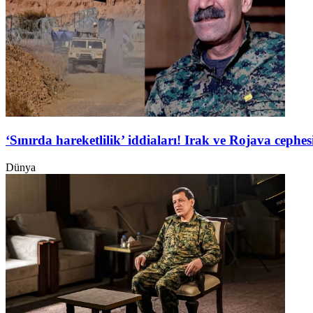
‘Sınırda hareketlilik’ iddiaları! Irak ve Rojava ceph
Dünya