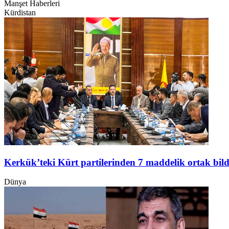
Manşet Haberleri
Kürdistan
Kerkük’teki Kürt partilerinden 7 maddelik ortak bild
Dünya