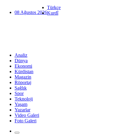
Türkçe
08 Ağustos 2026
Kurdî
Analiz
Dünya
Ekonomi
Kürdistan
Magazin
Röportaj
Sağlık
Spor
Teknoloji
Yaşam
Yazarlar
Video Galeri
Foto Galeri