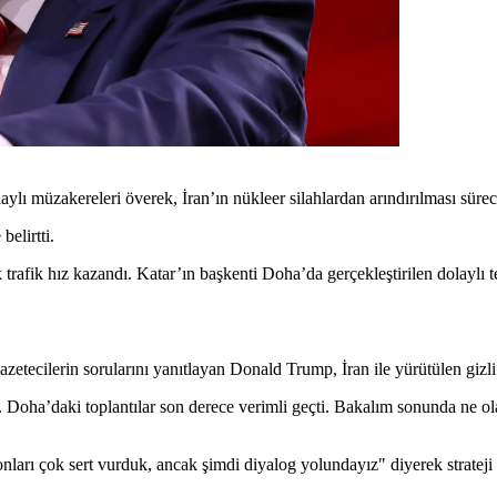
 müzakereleri överek, İran’ın nükleer silahlardan arındırılması sürec
elirtti.
 trafik hız kazandı. Katar’ın başkenti Doha’da gerçekleştirilen dolayl
ecilerin sorularını yanıtlayan Donald Trump, İran ile yürütülen gizli 
r. Doha’daki toplantılar son derece verimli geçti. Bakalım sonunda ne ola
ları çok sert vurduk, ancak şimdi diyalog yolundayız" diyerek strateji d