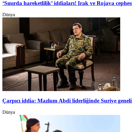
‘Sınırda hareketlilik’ iddiaları! Irak ve Rojava ceph
Dünya
Çarpıcı iddia: Mazlum Abdi liderliğinde Suriye genel
Dünya