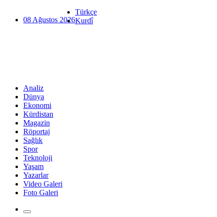
Türkçe
08 Ağustos 2026
Kurdî
Analiz
Dünya
Ekonomi
Kürdistan
Magazin
Röportaj
Sağlık
Spor
Teknoloji
Yaşam
Yazarlar
Video Galeri
Foto Galeri