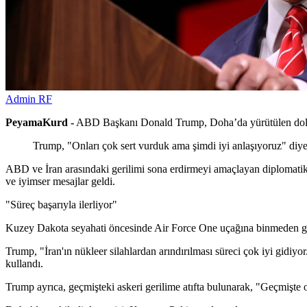
Admin RF
PeyamaKurd -
ABD Başkanı Donald Trump, Doha’da yürütülen dolaylı
Trump, "Onları çok sert vurduk ama şimdi iyi anlaşıyoruz" diye b
ABD ve İran arasındaki gerilimi sona erdirmeyi amaçlayan diplomatik
ve iyimser mesajlar geldi.
"Süreç başarıyla ilerliyor"
Kuzey Dakota seyahati öncesinde Air Force One uçağına binmeden gazet
Trump, "İran'ın nükleer silahlardan arındırılması süreci çok iyi gidiyo
kullandı.
Trump ayrıca, geçmişteki askeri gerilime atıfta bulunarak, "Geçmişte on