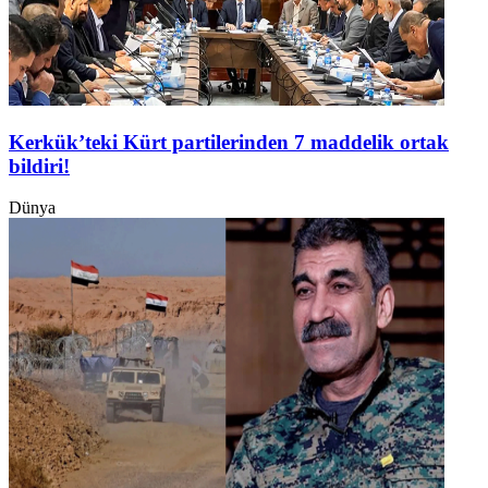
Kerkük’teki Kürt partilerinden 7 maddelik ortak
bildiri!
Dünya