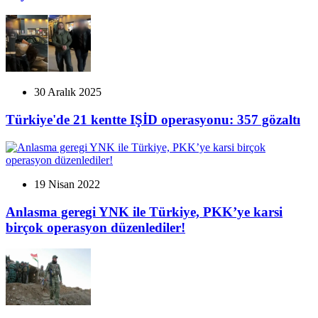
30 Aralık 2025
Türkiye'de 21 kentte IŞİD operasyonu: 357 gözaltı
19 Nisan 2022
Anlasma geregi YNK ile Türkiye, PKK’ye karsi
birçok operasyon düzenlediler!