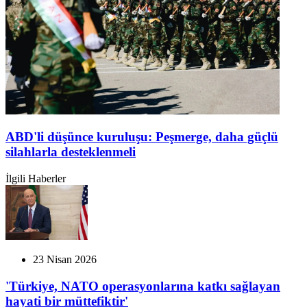
ABD'li düşünce kuruluşu: Peşmerge, daha güçlü
silahlarla desteklenmeli
İlgili Haberler
23 Nisan 2026
'Türkiye, NATO operasyonlarına katkı sağlayan
hayati bir müttefiktir'