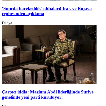
‘Sınırda hareketlilik’ iddiaları! Irak ve Rojava
cephesinden açıklama
Dünya
Çarpıcı iddia: Mazlum Abdi liderliğinde Suriye
genelinde yeni parti kuruluyor!