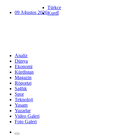
Türkçe
09 Ağustos 2026
Kurdî
Analiz
Dünya
Ekonomi
Kürdistan
Magazin
Röportaj
Sağlık
Spor
Teknoloji
Yaşam
Yazarlar
Video Galeri
Foto Galeri