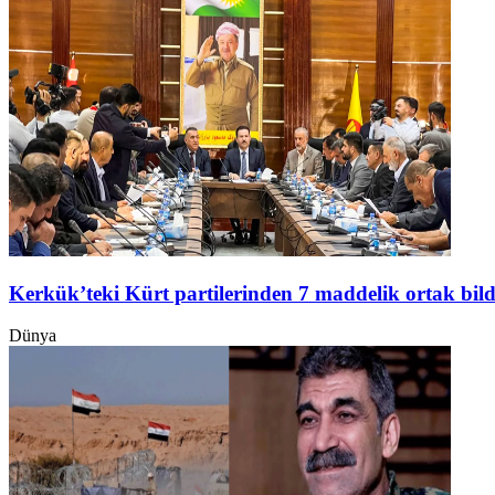
Kerkük’teki Kürt partilerinden 7 maddelik ortak bild
Dünya