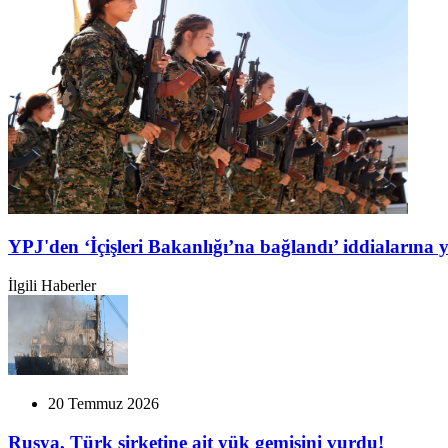
YPJ'den ‘İçişleri Bakanlığı’na bağlandı’ iddialarına 
İlgili Haberler
20 Temmuz 2026
Rusya, Türk şirketine ait yük gemisini vurdu!