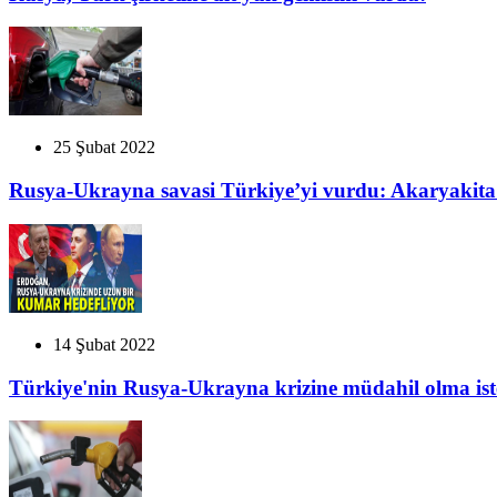
25 Şubat 2022
Rusya-Ukrayna savasi Türkiye’yi vurdu: Akaryakita
14 Şubat 2022
Türkiye'nin Rusya-Ukrayna krizine müdahil olma iste