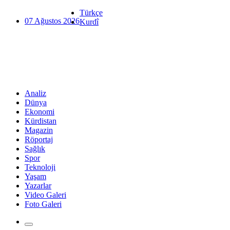
Türkçe
07 Ağustos 2026
Kurdî
Analiz
Dünya
Ekonomi
Kürdistan
Magazin
Röportaj
Sağlık
Spor
Teknoloji
Yaşam
Yazarlar
Video Galeri
Foto Galeri