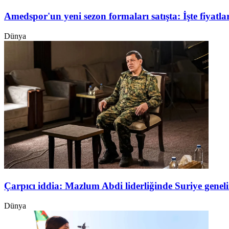
Amedspor'un yeni sezon formaları satışta: İşte fiyatlar
Dünya
Çarpıcı iddia: Mazlum Abdi liderliğinde Suriye genel
Dünya