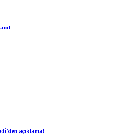
yanıt
bdi’den açıklama!