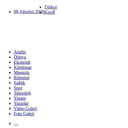
Türkçe
08 Ağustos 2026
Kurdî
Analiz
Dünya
Ekonomi
Kürdistan
Magazin
Röportaj
Sağlık
Spor
Teknoloji
Yaşam
Yazarlar
Video Galeri
Foto Galeri