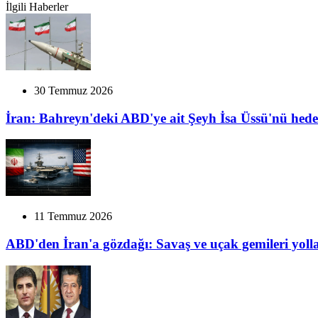
İlgili Haberler
30 Temmuz 2026
İran: Bahreyn'deki ABD'ye ait Şeyh İsa Üssü'nü hede
11 Temmuz 2026
ABD'den İran'a gözdağı: Savaş ve uçak gemileri yolla