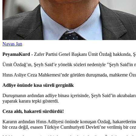
Navas Jan
PeyamaKurd -
Zafer Partisi Genel Başkanı Ümit Özdağ hakkında, Şey
Ümit Özdağ’ın, Şeyh Said’e yönelik sözleri nedeniyle "Şeyh Said'in ma
Hınıs Asliye Ceza Mahkemesi’nde görülen duruşmada, mahkeme Özdağ 
Adliye önünde kısa süreli gerginlik
Duruşmanın ardından adliye binası içerisinde, Şeyh Said’in akrabala
yaparak karara tepki gösterdi.
Ceza aldı, hakareti sürdürdü!
Kararın ardından Hınıs Adliyesi önünde konuşan Özdağ, hakaretlerine 
bir ceza değil, esasen Türkiye Cumhuriyeti Devleti’ne verilmiş bir cez