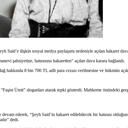
h Said’e ilişkin sosyal medya paylaşımı nedeniyle açılan hakaret davas
nevi şahsiyetine, hatırasına hakaretten" açılan dava karara bağlandı.
hakkında 8 bin 700 TL adli para cezası verilmesine ve hükmün açıkla
rı “Faşist Ümit” sloganları atarak tepki gösterdi. Mahkeme önündeki g
devam ederek, “Şeyh Said’in hakaret edilebilecek bir hatırası olduğunu
adır” dedi.