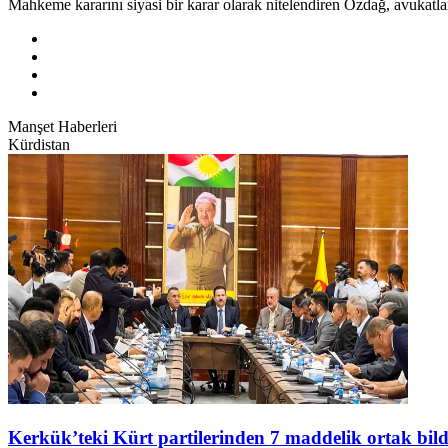
Mahkeme kararını siyasi bir karar olarak nitelendiren Özdağ, avukatl
Manşet Haberleri
Kürdistan
Kerkük’teki Kürt partilerinden 7 maddelik ortak bild