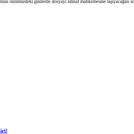
arının önümüzdeki günlerde dosyayı istinaf mahkemesine taşıyacağını sö
iri!