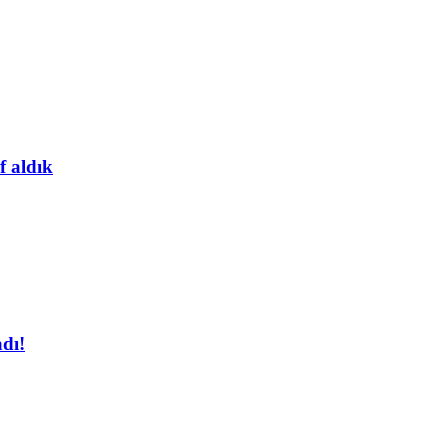
f aldık
dı!