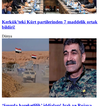
Kerkük’teki Kürt partilerinden 7 maddelik ortak
bildiri!
Dünya
‘Sınırda hareketlilik’ iddiaları! Irak ve Rojava