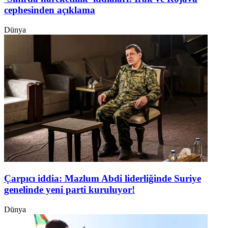
cephesinden açıklama
Dünya
Çarpıcı iddia: Mazlum Abdi liderliğinde Suriye
genelinde yeni parti kuruluyor!
Dünya