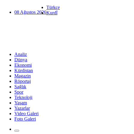
Türkçe
08 Ağustos 2026
Kurdî
Analiz
Dünya
Ekonomi
Kürdistan
Magazin
Röportaj
Sağlık
Spor
Teknoloji
Yaşam
Yazarlar
Video Galeri
Foto Galeri