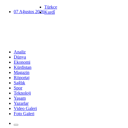
Türkçe
07 Ağustos 2026
Kurdî
Analiz
Dünya
Ekonomi
Kürdistan
Magazin
Röportaj
Sağlık
Spor
Teknoloji
Yaşam
Yazarlar
Video Galeri
Foto Galeri