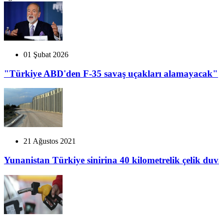
01 Şubat 2026
"Türkiye ABD'den F-35 savaş uçakları alamayacak"
21 Ağustos 2021
Yunanistan Türkiye sinirina 40 kilometrelik çelik du