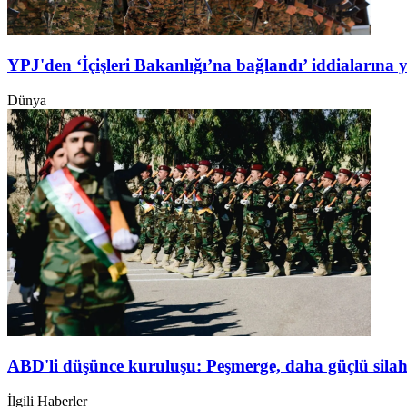
YPJ'den ‘İçişleri Bakanlığı’na bağlandı’ iddialarına 
Dünya
ABD'li düşünce kuruluşu: Peşmerge, daha güçlü silah
İlgili Haberler