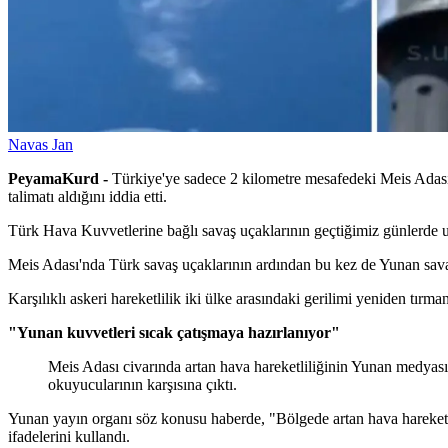
Navas Jan
PeyamaKurd -
Türkiye'ye sadece 2 kilometre mesafedeki Meis Adası'n
talimatı aldığını iddia etti.
Türk Hava Kuvvetlerine bağlı savaş uçaklarının geçtiğimiz günlerde u
Meis Adası'nda Türk savaş uçaklarının ardından bu kez de Yunan savaş
Karşılıklı askeri hareketlilik iki ülke arasındaki gerilimi yeniden tır
"Yunan kuvvetleri sıcak çatışmaya hazırlanıyor"
Meis Adası civarında artan hava hareketliliğinin Yunan medyas
okuyucularının karşısına çıktı.
Yunan yayın organı söz konusu haberde, "Bölgede artan hava hareketlili
ifadelerini kullandı.