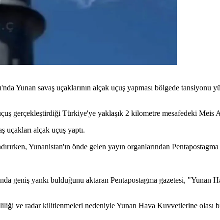
da Yunan savaş uçaklarının alçak uçuş yapması bölgede tansiyonu yükse
çuş gerçekleştirdiği Türkiye'ye yaklaşık 2 kilometre mesafedeki Meis 
 uçakları alçak uçuş yaptı.
mandırırken, Yunanistan'ın önde gelen yayın organlarından Pentapostagma g
ında geniş yankı bulduğunu aktaran Pentapostagma gazetesi, "Yunan Ha
ği ve radar kilitlenmeleri nedeniyle Yunan Hava Kuvvetlerine olası bir sı