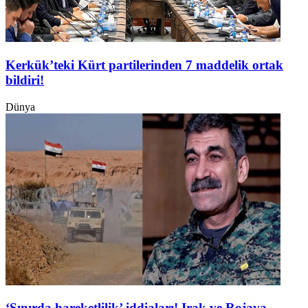
Kerkük’teki Kürt partilerinden 7 maddelik ortak
bildiri!
Dünya
‘Sınırda hareketlilik’ iddiaları! Irak ve Rojava