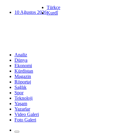
Türkçe
10 Ağustos 2026
Kurdî
Analiz
Dünya
Ekonomi
Kürdistan
Magazin
Röportaj
Sağlık
Spor
Teknoloji
Yaşam
Yazarlar
Video Galeri
Foto Galeri