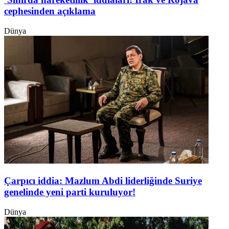
cephesinden açıklama
Dünya
Çarpıcı iddia: Mazlum Abdi liderliğinde Suriye
genelinde yeni parti kuruluyor!
Dünya