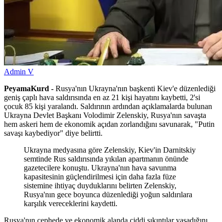
Admin V
PeyamaKurd -
Rusya'nın Ukrayna'nın başkenti Kiev'e düzenlediği
geniş çaplı hava saldırısında en az 21 kişi hayatını kaybetti, 2'si
çocuk 85 kişi yaralandı. Saldırının ardından açıklamalarda bulunan
Ukrayna Devlet Başkanı Volodimir Zelenskiy, Rusya'nın savaşta
hem askeri hem de ekonomik açıdan zorlandığını savunarak, "Putin
savaşı kaybediyor" diye belirtti.
Ukrayna medyasına göre Zelenskiy, Kiev'in Darnitskiy
semtinde Rus saldırısında yıkılan apartmanın önünde
gazetecilere konuştu. Ukrayna'nın hava savunma
kapasitesinin güçlendirilmesi için daha fazla füze
sistemine ihtiyaç duyduklarını belirten Zelenskiy,
Rusya'nın gece boyunca düzenlediği yoğun saldırılara
karşılık vereceklerini kaydetti.
Rusya'nın cephede ve ekonomik alanda ciddi sıkıntılar yaşadığını