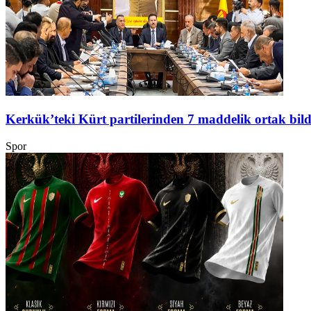
Kerkük’teki Kürt partilerinden 7 maddelik ortak bild
Spor