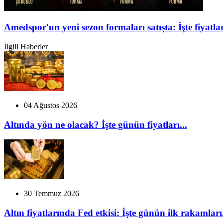
Amedspor'un yeni sezon formaları satışta: İşte fiyatlar
İlgili Haberler
04 Ağustos 2026
Altında yön ne olacak? İşte günün fiyatları...
30 Temmuz 2026
Altın fiyatlarında Fed etkisi: İşte günün ilk rakamları.