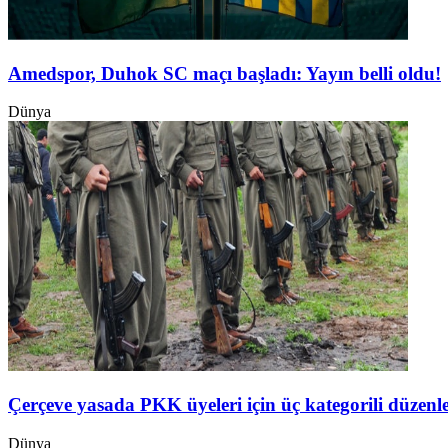
Amedspor, Duhok SC maçı başladı: Yayın belli oldu!
Dünya
Çerçeve yasada PKK üyeleri için üç kategorili düzen
Dünya