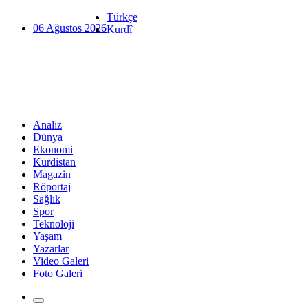
Türkçe
06 Ağustos 2026
Kurdî
Analiz
Dünya
Ekonomi
Kürdistan
Magazin
Röportaj
Sağlık
Spor
Teknoloji
Yaşam
Yazarlar
Video Galeri
Foto Galeri