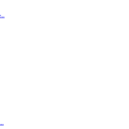
...
..