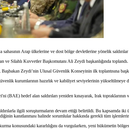
sahasının Arap ülkelerine ve dost bölge devletlerine yönelik saldırılar i
 ve Silahlı Kuvvetler Başkomutanı Ali Zeydi başkanlığında toplandı.
aşbakan Zeydi’nin Ulusal Güvenlik Konseyinin ilk toplantısına başkan
venlik kurumlarının hazırlık ve kabiliyet seviyelerinin yükseltilmeye 
ni (BAE) hedef alan saldırıları yeniden kınayarak, Irak topraklarının v
rılarla ilgili soruşturmaların devam ettiği belirtildi. Bu kapsamda iki
ldiğinin kanıtlanması halinde sorumlular hakkında gerekli tüm işlemlerin
eri kurma konusundaki kararlılığını da vurgularken, yeni hükümetin bölg