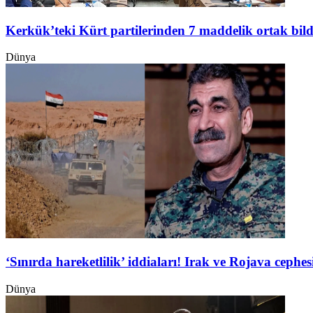
Kerkük’teki Kürt partilerinden 7 maddelik ortak bild
Dünya
‘Sınırda hareketlilik’ iddiaları! Irak ve Rojava ceph
Dünya