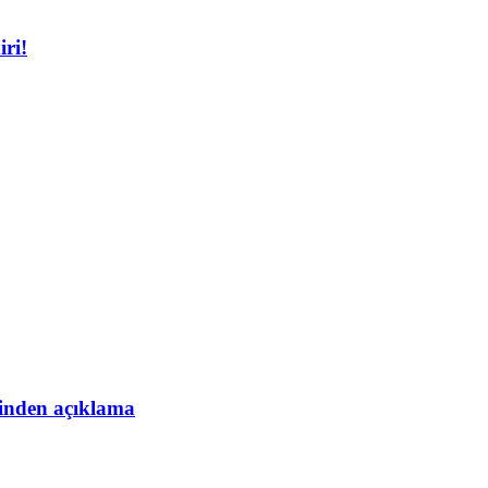
iri!
esinden açıklama