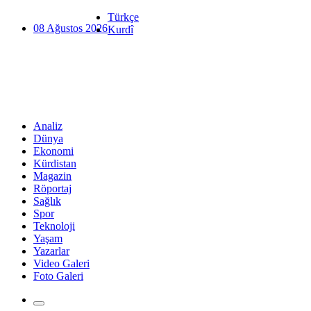
Türkçe
08 Ağustos 2026
Kurdî
Analiz
Dünya
Ekonomi
Kürdistan
Magazin
Röportaj
Sağlık
Spor
Teknoloji
Yaşam
Yazarlar
Video Galeri
Foto Galeri