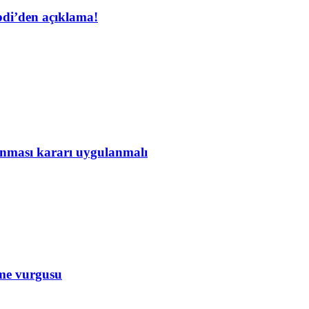
bdi’den açıklama!
lanması kararı uygulanmalı
rme vurgusu