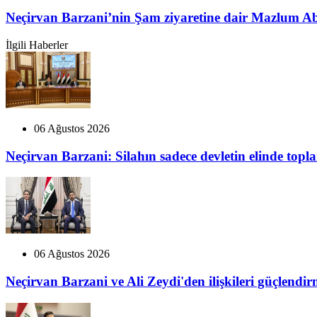
Neçirvan Barzani’nin Şam ziyaretine dair Mazlum A
İlgili Haberler
06 Ağustos 2026
Neçirvan Barzani: Silahın sadece devletin elinde top
06 Ağustos 2026
Neçirvan Barzani ve Ali Zeydi'den ilişkileri güçlendi