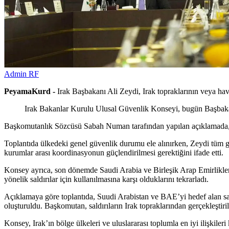
Admin RF
PeyamaKurd -
Irak Başbakanı Ali Zeydi, Irak topraklarının veya hava 
Irak Bakanlar Kurulu Ulusal Güvenlik Konseyi, bugün Başbakan
Başkomutanlık Sözcüsü Sabah Numan tarafından yapılan açıklamada, B
Toplantıda ülkedeki genel güvenlik durumu ele alınırken, Zeydi tüm gü
kurumlar arası koordinasyonun güçlendirilmesi gerektiğini ifade etti.
Konsey ayrıca, son dönemde Saudi Arabia ve Birleşik Arap Emirlikleri'
yönelik saldırılar için kullanılmasına karşı olduklarını tekrarladı.
Açıklamaya göre toplantıda, Suudi Arabistan ve BAE’yi hedef alan saldı
oluşturuldu. Başkomutan, saldırıların Irak topraklarından gerçekleştiri
Konsey, Irak’ın bölge ülkeleri ve uluslararası toplumla en iyi ilişkil