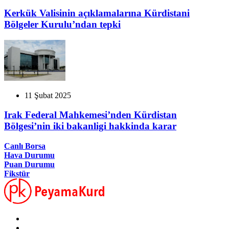
Kerkük Valisinin açıklamalarına Kürdistani
Bölgeler Kurulu’ndan tepki
11 Şubat 2025
Irak Federal Mahkemesi’nden Kürdistan
Bölgesi’nin iki bakanligi hakkinda karar
Canlı Borsa
Hava Durumu
Puan Durumu
Fikstür