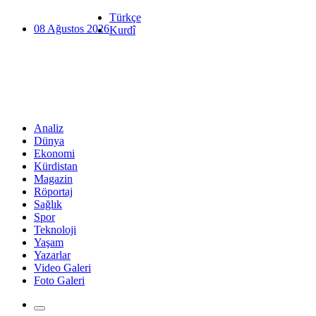
Türkçe
08 Ağustos 2026
Kurdî
Analiz
Dünya
Ekonomi
Kürdistan
Magazin
Röportaj
Sağlık
Spor
Teknoloji
Yaşam
Yazarlar
Video Galeri
Foto Galeri