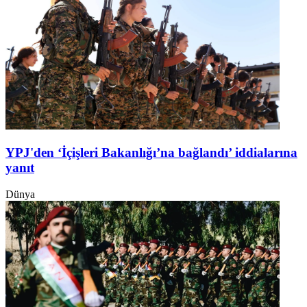
YPJ'den ‘İçişleri Bakanlığı’na bağlandı’ iddialarına
yanıt
Dünya