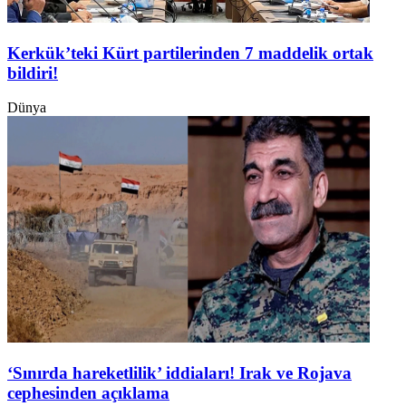
Kerkük’teki Kürt partilerinden 7 maddelik ortak
bildiri!
Dünya
‘Sınırda hareketlilik’ iddiaları! Irak ve Rojava
cephesinden açıklama