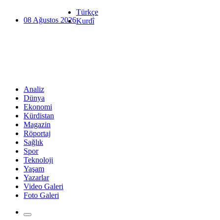
Türkçe
08 Ağustos 2026
Kurdî
Analiz
Dünya
Ekonomi
Kürdistan
Magazin
Röportaj
Sağlık
Spor
Teknoloji
Yaşam
Yazarlar
Video Galeri
Foto Galeri