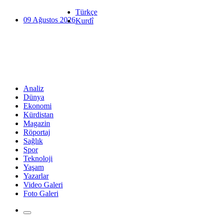
Türkçe
09 Ağustos 2026
Kurdî
Analiz
Dünya
Ekonomi
Kürdistan
Magazin
Röportaj
Sağlık
Spor
Teknoloji
Yaşam
Yazarlar
Video Galeri
Foto Galeri