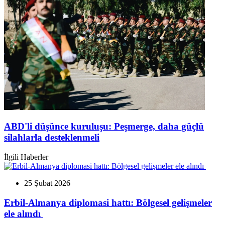
ABD'li düşünce kuruluşu: Peşmerge, daha güçlü
silahlarla desteklenmeli
İlgili Haberler
25 Şubat 2026
Erbil-Almanya diplomasi hattı: Bölgesel gelişmeler
ele alındı