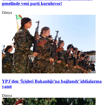
genelinde yeni parti kuruluyor!
Dünya
YPJ'den ‘İçişleri Bakanlığı’na bağlandı’ iddialarına
yanıt
Dünya