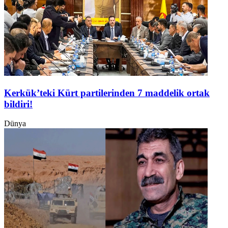
Kerkük’teki Kürt partilerinden 7 maddelik ortak
bildiri!
Dünya