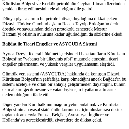
Kürdistan Bölgesi ve Kerkük petrolünün Ceyhan Limanı üzerinden
yeniden ihraç edilmesinin ele alındığını dile getirdi.
Dünya piyasalarının bu petrole ihtiyaç duyduğuna dikkat çeken
Dizayi, Türkiye Cumhurbaşkanı Recep Tayyip Erdoğan’ın derin
dostluk ve saygısından dolayı protokolü esneterek Mesrur
Barzani’yi ofisinin avlusuna kadar uğurladığını da sözlerine ekledi.
Bağdat ile Ticari Engeller ve ASYCUDA Sistemi
Ayrıca Dzeyi, federal hükümet içerisindeki bazı tarafların Kürdistan
Bölgesi’ne "yabancı bir ülkeymiş gibi" muamele etmesini, ticari
engeller çıkarmasını ve yüksek vergiler uygulamasını eleştirdi.
Gümrük veri sistemi (ASYCUDA) hakkında da konuşan Dizayi,
Kürdistan Bölgesi'nin şeffaflığa karşı olmadığını ancak Bağdat’ın bu
sistemi aceleyle ve ortak bir anlayış geliştirmeden dayattığını, bunun
da malların gecikmesine ve vatandaşlar için fiyatların artmasına
neden olduğunu ifade etti.
Diğer yandan Kürt halkının mağduriyetini anlatmak ve Kürdistan
Bölgesi’nin anayasal statüsünün korunması için uluslararası destek
toplamak amacıyla Fransa, Belçika, Avusturya, İngiltere ve
Hollanda’ya gerçekleştirdiği ziyaretlere de dikkat çekti.