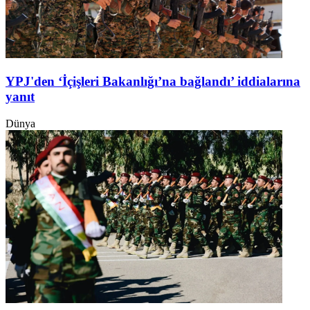
YPJ'den ‘İçişleri Bakanlığı’na bağlandı’ iddialarına
yanıt
Dünya