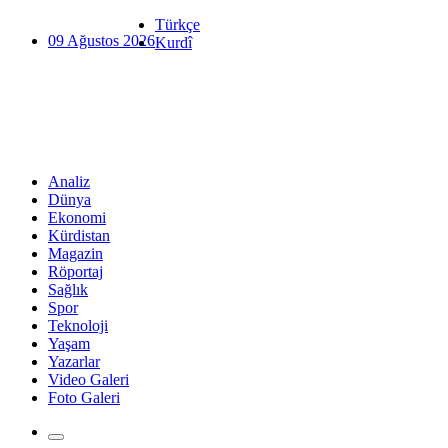
Türkçe
09 Ağustos 2026
Kurdî
Analiz
Dünya
Ekonomi
Kürdistan
Magazin
Röportaj
Sağlık
Spor
Teknoloji
Yaşam
Yazarlar
Video Galeri
Foto Galeri