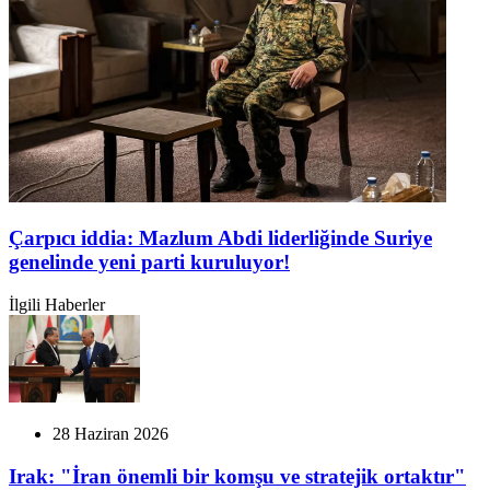
Çarpıcı iddia: Mazlum Abdi liderliğinde Suriye
genelinde yeni parti kuruluyor!
İlgili Haberler
28 Haziran 2026
Irak: "İran önemli bir komşu ve stratejik ortaktır"