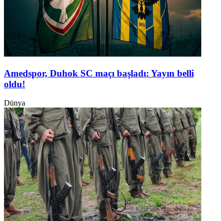
Amedspor, Duhok SC maçı başladı: Yayın belli
oldu!
Dünya