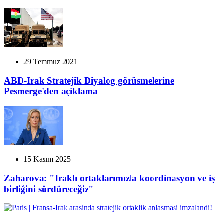
29 Temmuz 2021
ABD-Irak Stratejik Diyalog görüsmelerine
Pesmerge'den açiklama
15 Kasım 2025
Zaharova: "Iraklı ortaklarımızla koordinasyon ve iş
birliğini sürdüreceğiz"