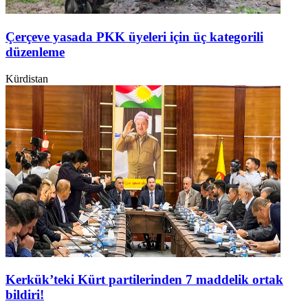
Çerçeve yasada PKK üyeleri için üç kategorili
düzenleme
Kürdistan
Kerkük’teki Kürt partilerinden 7 maddelik ortak
bildiri!