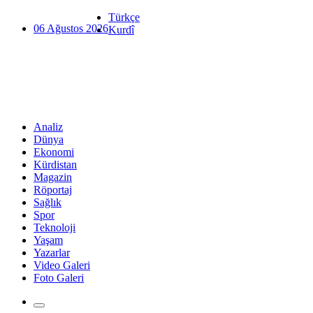
Türkçe
06 Ağustos 2026
Kurdî
Analiz
Dünya
Ekonomi
Kürdistan
Magazin
Röportaj
Sağlık
Spor
Teknoloji
Yaşam
Yazarlar
Video Galeri
Foto Galeri