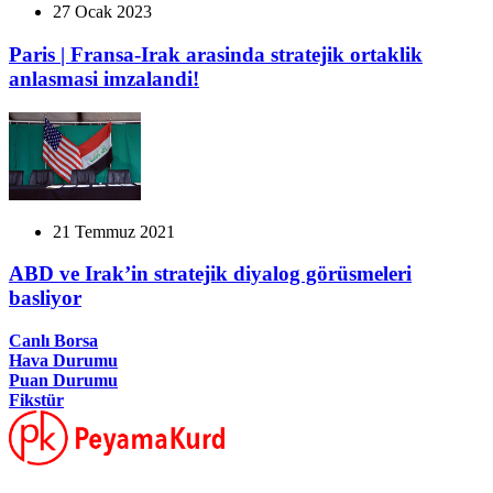
27 Ocak 2023
Paris | Fransa-Irak arasinda stratejik ortaklik
anlasmasi imzalandi!
21 Temmuz 2021
ABD ve Irak’in stratejik diyalog görüsmeleri
basliyor
Canlı Borsa
Hava Durumu
Puan Durumu
Fikstür