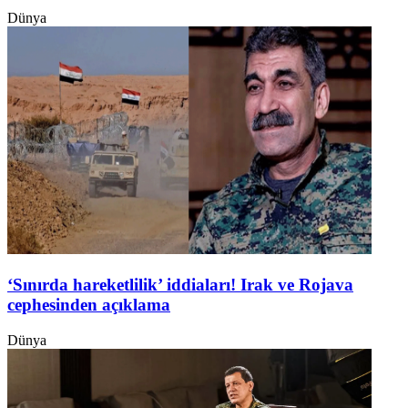
Dünya
‘Sınırda hareketlilik’ iddiaları! Irak ve Rojava
cephesinden açıklama
Dünya