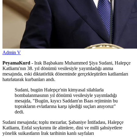
Admin V
PeyamaKurd -
Irak Başbakanı Muhammed Şiya Sudani, Halepçe
Katliamı'nın 38. yıl dönümü vesilesiyle yayımladığı anma
mesajında, eski diktatörlük döneminde gerçekleştirilen katliamları
hatırlatarak kurbanları andı.
Sudani, bugün Halepçe'nin kimyasal silahlarla
bombalanmasının yıl dönümü vesilesiyle yayımladığı
mesajda, "Bugün, kıyıcı Saddam'ın Baas rejiminin bu
toprakların evlatlarına karşı işlediği suçları anıyoruz"
dedi.
Sudani mesajında; toplu mezarlar, Şabaniye İntifadası, Halepçe
Katliamı, Enfal soykırımı ile alimlere, dini ve milli şahsiyetlere
yönelik suikastların Irak tarihinin kanlı sayfaları