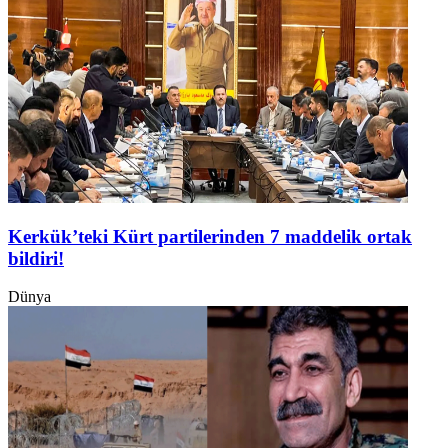
Kerkük’teki Kürt partilerinden 7 maddelik ortak
bildiri!
Dünya