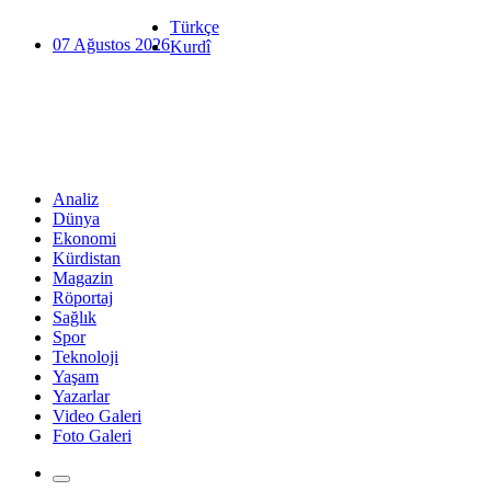
Türkçe
07 Ağustos 2026
Kurdî
Analiz
Dünya
Ekonomi
Kürdistan
Magazin
Röportaj
Sağlık
Spor
Teknoloji
Yaşam
Yazarlar
Video Galeri
Foto Galeri