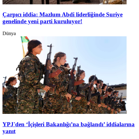
Çarpıcı iddia: Mazlum Abdi liderliğinde Suriye
genelinde yeni parti kuruluyor!
Dünya
YPJ'den ‘İçişleri Bakanlığı’na bağlandı’ iddialarına
yanıt