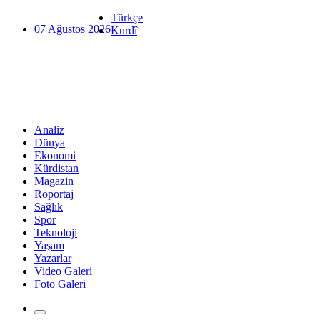
Türkçe
07 Ağustos 2026
Kurdî
Analiz
Dünya
Ekonomi
Kürdistan
Magazin
Röportaj
Sağlık
Spor
Teknoloji
Yaşam
Yazarlar
Video Galeri
Foto Galeri