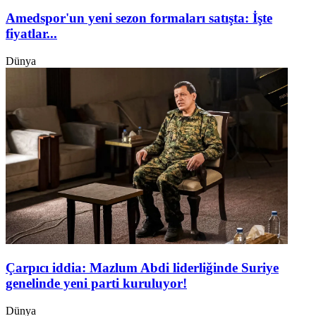
Amedspor'un yeni sezon formaları satışta: İşte
fiyatlar...
Dünya
Çarpıcı iddia: Mazlum Abdi liderliğinde Suriye
genelinde yeni parti kuruluyor!
Dünya