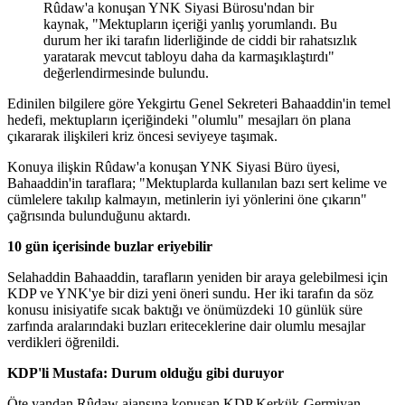
Rûdaw'a konuşan YNK Siyasi Bürosu'ndan bir
kaynak, "Mektupların içeriği yanlış yorumlandı. Bu
durum her iki tarafın liderliğinde de ciddi bir rahatsızlık
yaratarak mevcut tabloyu daha da karmaşıklaştırdı"
değerlendirmesinde bulundu.
Edinilen bilgilere göre Yekgirtu Genel Sekreteri Bahaaddin'in temel
hedefi, mektupların içeriğindeki "olumlu" mesajları ön plana
çıkararak ilişkileri kriz öncesi seviyeye taşımak.
Konuya ilişkin Rûdaw'a konuşan YNK Siyasi Büro üyesi,
Bahaaddin'in taraflara; "Mektuplarda kullanılan bazı sert kelime ve
cümlelere takılıp kalmayın, metinlerin iyi yönlerini öne çıkarın"
çağrısında bulunduğunu aktardı.
10 gün içerisinde buzlar eriyebilir
Selahaddin Bahaaddin, tarafların yeniden bir araya gelebilmesi için
KDP ve YNK'ye bir dizi yeni öneri sundu. Her iki tarafın da söz
konusu inisiyatife sıcak baktığı ve önümüzdeki 10 günlük süre
zarfında aralarındaki buzları eriteceklerine dair olumlu mesajlar
verdikleri öğrenildi.
KDP'li Mustafa: Durum olduğu gibi duruyor
Öte yandan Rûdaw ajansına konuşan KDP Kerkük-Germiyan