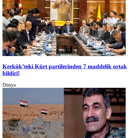
Kerkük’teki Kürt partilerinden 7 maddelik ortak
bildiri!
Dünya