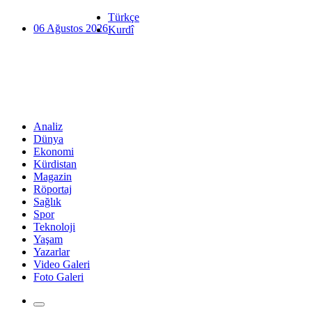
Türkçe
06 Ağustos 2026
Kurdî
Analiz
Dünya
Ekonomi
Kürdistan
Magazin
Röportaj
Sağlık
Spor
Teknoloji
Yaşam
Yazarlar
Video Galeri
Foto Galeri