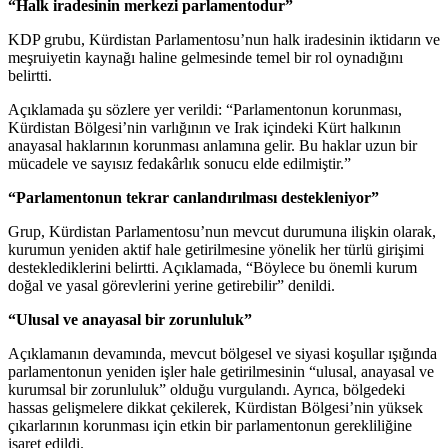
“Halk iradesinin merkezi parlamentodur”
KDP grubu, Kürdistan Parlamentosu’nun halk iradesinin iktidarın ve
meşruiyetin kaynağı haline gelmesinde temel bir rol oynadığını
belirtti.
Açıklamada şu sözlere yer verildi: “Parlamentonun korunması,
Kürdistan Bölgesi’nin varlığının ve Irak içindeki Kürt halkının
anayasal haklarının korunması anlamına gelir. Bu haklar uzun bir
mücadele ve sayısız fedakârlık sonucu elde edilmiştir.”
“Parlamentonun tekrar canlandırılması destekleniyor”
Grup, Kürdistan Parlamentosu’nun mevcut durumuna ilişkin olarak,
kurumun yeniden aktif hale getirilmesine yönelik her türlü girişimi
desteklediklerini belirtti. Açıklamada, “Böylece bu önemli kurum
doğal ve yasal görevlerini yerine getirebilir” denildi.
“Ulusal ve anayasal bir zorunluluk”
Açıklamanın devamında, mevcut bölgesel ve siyasi koşullar ışığında
parlamentonun yeniden işler hale getirilmesinin “ulusal, anayasal ve
kurumsal bir zorunluluk” olduğu vurgulandı. Ayrıca, bölgedeki
hassas gelişmelere dikkat çekilerek, Kürdistan Bölgesi’nin yüksek
çıkarlarının korunması için etkin bir parlamentonun gerekliliğine
işaret edildi.