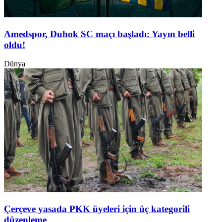
Amedspor, Duhok SC maçı başladı: Yayın belli
oldu!
Dünya
Çerçeve yasada PKK üyeleri için üç kategorili
düzenleme