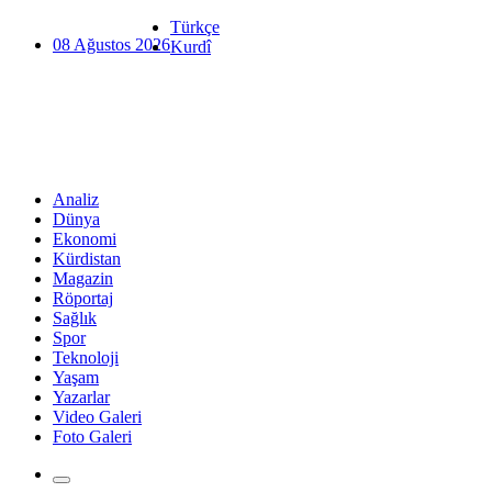
Türkçe
08 Ağustos 2026
Kurdî
Analiz
Dünya
Ekonomi
Kürdistan
Magazin
Röportaj
Sağlık
Spor
Teknoloji
Yaşam
Yazarlar
Video Galeri
Foto Galeri