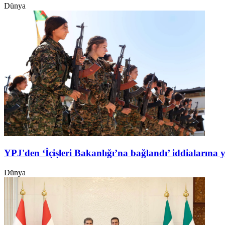
Dünya
YPJ'den ‘İçişleri Bakanlığı’na bağlandı’ iddialarına 
Dünya