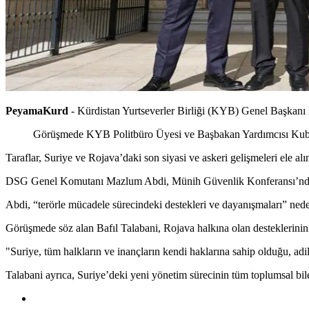
PeyamaKurd
- Kürdistan Yurtseverler Birliği (KYB) Genel Başkanı
Görüşmede KYB Politbüro Üyesi ve Başbakan Yardımcısı Kuba
Taraflar, Suriye ve Rojava’daki son siyasi ve askeri gelişmeleri ele alı
DSG Genel Komutanı Mazlum Abdi, Münih Güvenlik Konferansı’ndaki t
Abdi, “terörle mücadele sürecindeki destekleri ve dayanışmaları” nede
Görüşmede söz alan Bafıl Talabani, Rojava halkına olan desteklerinin 
"Suriye, tüm halkların ve inançların kendi haklarına sahip olduğu, adil
Talabani ayrıca, Suriye’deki yeni yönetim sürecinin tüm toplumsal bileş