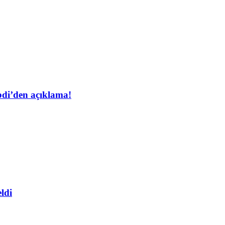
bdi’den açıklama!
ldi