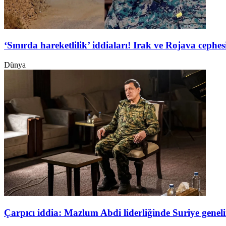
‘Sınırda hareketlilik’ iddiaları! Irak ve Rojava ceph
Dünya
Çarpıcı iddia: Mazlum Abdi liderliğinde Suriye genel