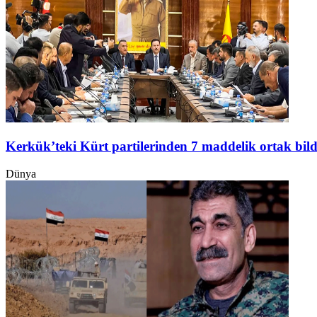
Kerkük’teki Kürt partilerinden 7 maddelik ortak bild
Dünya