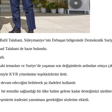
 Bafıl Talabani, Süleymaniye’nin Debaşan bölgesinde Demokratik Suri
d Talabani de hazır bulundu.
ndı.
emasları ve Suriye’de yaşanan son değişimlerin ardından ortaya çıka
niyle KYB yönetimine teşekkürlerini iletti.
devam edeceğini belirterek şu ifadeleri kullandı:
 bir temsilin sağlandığı bir ülke haline gelene kadar desteğimizi sürdüre
enlerin iradesini yansıtması gerektiğini sözlerine ekledi.