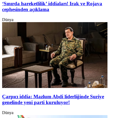
‘Sınırda hareketlilik’ iddiaları! Irak ve Rojava
cephesinden açıklama
Dünya
Çarpıcı iddia: Mazlum Abdi liderliğinde Suriye
genelinde yeni parti kuruluyor!
Dünya