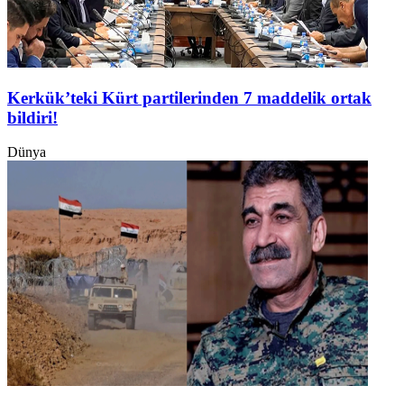
Kerkük’teki Kürt partilerinden 7 maddelik ortak
bildiri!
Dünya