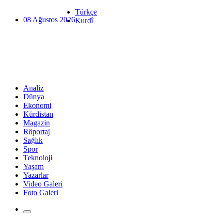
Türkçe
08 Ağustos 2026
Kurdî
Analiz
Dünya
Ekonomi
Kürdistan
Magazin
Röportaj
Sağlık
Spor
Teknoloji
Yaşam
Yazarlar
Video Galeri
Foto Galeri