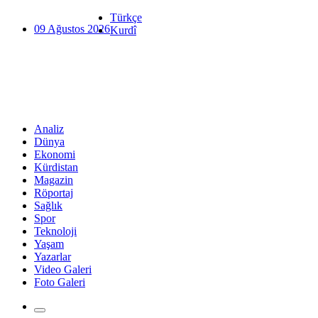
Türkçe
09 Ağustos 2026
Kurdî
Analiz
Dünya
Ekonomi
Kürdistan
Magazin
Röportaj
Sağlık
Spor
Teknoloji
Yaşam
Yazarlar
Video Galeri
Foto Galeri