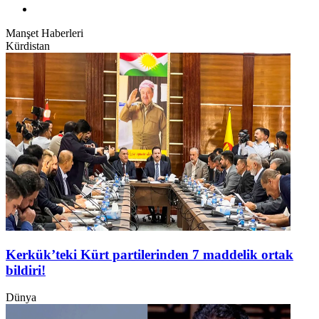
Manşet Haberleri
Kürdistan
Kerkük’teki Kürt partilerinden 7 maddelik ortak
bildiri!
Dünya