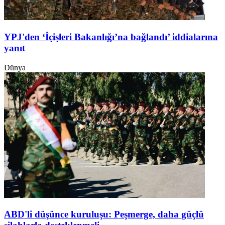
YPJ'den ‘İçişleri Bakanlığı’na bağlandı’ iddialarına
yanıt
Dünya
ABD'li düşünce kuruluşu: Peşmerge, daha güçlü