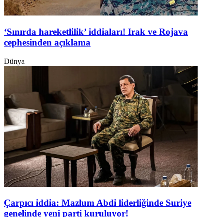
‘Sınırda hareketlilik’ iddiaları! Irak ve Rojava
cephesinden açıklama
Dünya
Çarpıcı iddia: Mazlum Abdi liderliğinde Suriye
genelinde yeni parti kuruluyor!