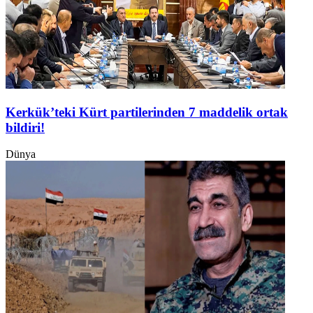
Kerkük’teki Kürt partilerinden 7 maddelik ortak
bildiri!
Dünya