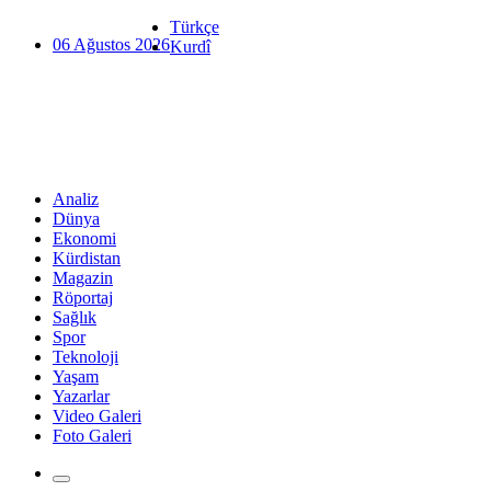
Türkçe
06 Ağustos 2026
Kurdî
Analiz
Dünya
Ekonomi
Kürdistan
Magazin
Röportaj
Sağlık
Spor
Teknoloji
Yaşam
Yazarlar
Video Galeri
Foto Galeri