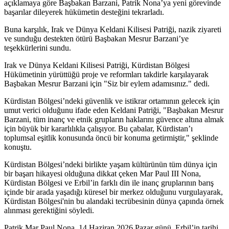
açıklamaya göre Başbakan Barzani, Patrik Nona’ya yeni görevinde
başarılar dileyerek hükümetin desteğini tekrarladı.
Buna karşılık, Irak ve Dünya Keldani Kilisesi Patriği, nazik ziyareti
ve sunduğu destekten ötürü Başbakan Mesrur Barzani’ye
teşekkürlerini sundu.
Irak ve Dünya Keldani Kilisesi Patriği, Kürdistan Bölgesi
Hükümetinin yürüttüğü proje ve reformları takdirle karşılayarak
Başbakan Mesrur Barzani için "Siz bir eylem adamısınız." dedi.
Kürdistan Bölgesi’ndeki güvenlik ve istikrar ortamının gelecek için
umut verici olduğunu ifade eden Keldani Patriği, "Başbakan Mesrur
Barzani, tüm inanç ve etnik grupların haklarını güvence altına almak
için büyük bir kararlılıkla çalışıyor. Bu çabalar, Kürdistan’ı
toplumsal eşitlik konusunda öncü bir konuma getirmiştir," şeklinde
konuştu.
Kürdistan Bölgesi’ndeki birlikte yaşam kültürünün tüm dünya için
bir başarı hikayesi olduğuna dikkat çeken Mar Paul III Nona,
Kürdistan Bölgesi ve Erbil’in farklı din ile inanç gruplarının barış
içinde bir arada yaşadığı küresel bir merkez olduğunu vurgulayarak,
Kürdistan Bölgesi'nin bu alandaki tecrübesinin dünya çapında örnek
alınması gerektiğini söyledi.
Patrik Mar Paul Nona, 14 Haziran 2026 Pazar günü, Erbil’in tarihi