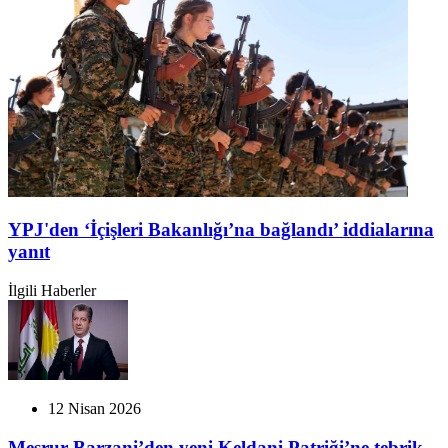
YPJ'den ‘İçişleri Bakanlığı’na bağlandı’ iddialarına
yanıt
İlgili Haberler
12 Nisan 2026
Mesrur Barzani’den yeni Keldani Patriği’ne tebrik