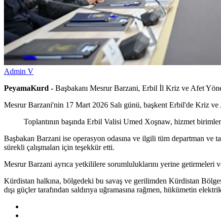
Admin V
PeyamaKurd -
Başbakanı Mesrur Barzani, Erbil İl Kriz ve Afet Yönet
Mesrur Barzani'nin 17 Mart 2026 Salı günü, başkent Erbil'de Kriz ve 
Toplantının başında Erbil Valisi Umed Xoşnaw, hizmet birimleri 
Başbakan Barzani ise operasyon odasına ve ilgili tüm departman ve tara
sürekli çalışmaları için teşekkür etti.
Mesrur Barzani ayrıca yetkililere sorumluluklarını yerine getirmeleri 
Kürdistan halkına, bölgedeki bu savaş ve gerilimden Kürdistan Bölgesi
dışı güçler tarafından saldırıya uğramasına rağmen, hükümetin elektri