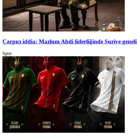
Çarpıcı iddia: Mazlum Abdi liderliğinde Suriye genel
Spor