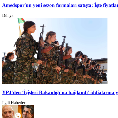
Amedspor'un yeni sezon formaları satışta: İşte fiyatlar
Dünya
YPJ'den ‘İçişleri Bakanlığı’na bağlandı’ iddialarına 
İlgili Haberler