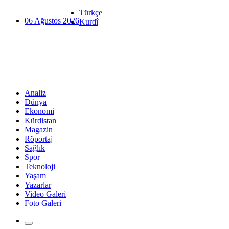
Türkçe
06 Ağustos 2026
Kurdî
Analiz
Dünya
Ekonomi
Kürdistan
Magazin
Röportaj
Sağlık
Spor
Teknoloji
Yaşam
Yazarlar
Video Galeri
Foto Galeri