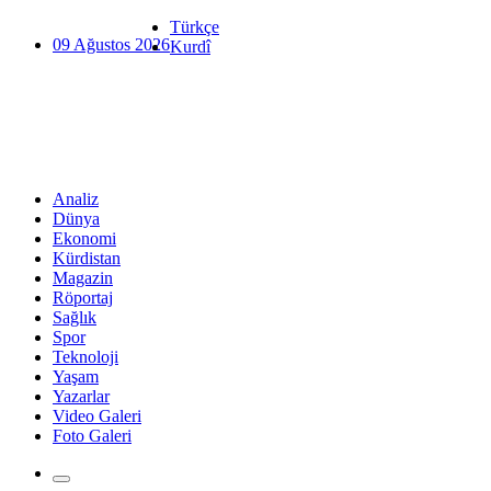
Türkçe
09 Ağustos 2026
Kurdî
Analiz
Dünya
Ekonomi
Kürdistan
Magazin
Röportaj
Sağlık
Spor
Teknoloji
Yaşam
Yazarlar
Video Galeri
Foto Galeri