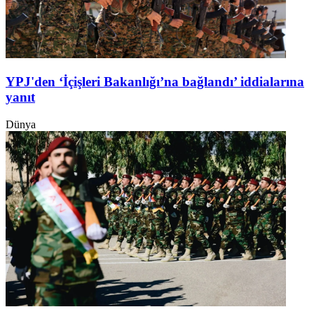
YPJ'den ‘İçişleri Bakanlığı’na bağlandı’ iddialarına
yanıt
Dünya