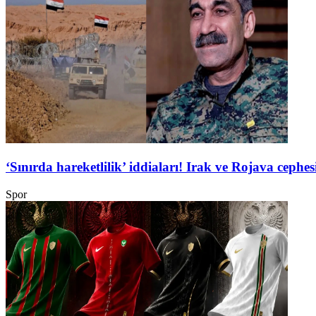
‘Sınırda hareketlilik’ iddiaları! Irak ve Rojava ceph
Spor