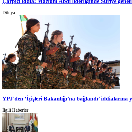
Çarpıcı iddia: Mazlum Abdi liderliğinde Suriye genel
Dünya
YPJ'den ‘İçişleri Bakanlığı’na bağlandı’ iddialarına 
İlgili Haberler