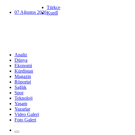
Türkçe
07 Ağustos 2026
Kurdî
Analiz
Dünya
Ekonomi
Kürdistan
Magazin
Röportaj
Sağlık
Spor
Teknoloji
Yaşam
Yazarlar
Video Galeri
Foto Galeri