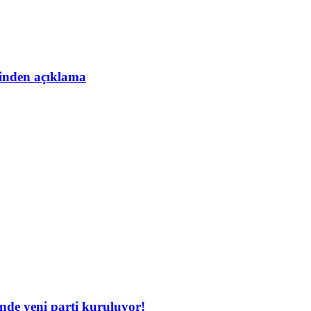
esinden açıklama
inde yeni parti kuruluyor!