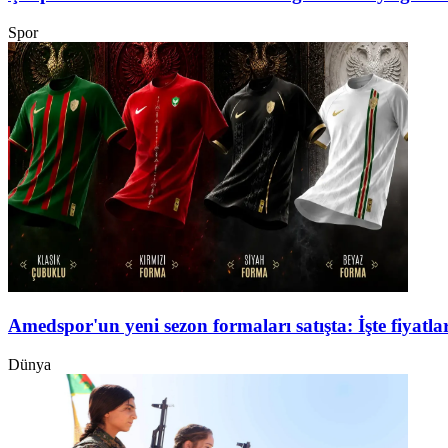
Spor
Amedspor'un yeni sezon formaları satışta: İşte fiyatlar
Dünya