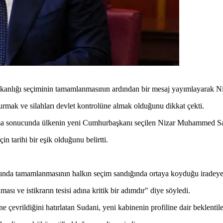
lığı seçiminin tamamlanmasının ardından bir mesaj yayımlayarak Niz
mak ve silahları devlet kontrolüne almak olduğunu dikkat çekti.
 sonucunda ülkenin yeni Cumhurbaşkanı seçilen Nizar Muhammed Said 
n tarihi bir eşik olduğunu belirtti.
tında tamamlanmasının halkın seçim sandığında ortaya koyduğu iradeye b
ı ve istikrarın tesisi adına kritik bir adımdır" diye söyledi.
vrildiğini hatırlatan Sudani, yeni kabinenin profiline dair beklentiler