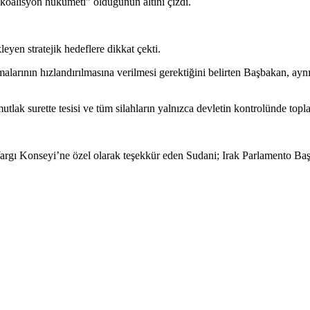
r koalisyon hükümeti" olduğunun altını çizdi.
en stratejik hedeflere dikkat çekti.
alarının hızlandırılmasına verilmesi gerektiğini belirten Başbakan, aynı
utlak surette tesisi ve tüm silahların yalnızca devletin kontrolünde top
gı Konseyi’ne özel olarak teşekkür eden Sudani; Irak Parlamento Başkan