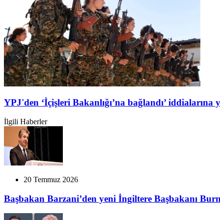
YPJ'den ‘İçişleri Bakanlığı’na bağlandı’ iddialarına 
İlgili Haberler
20 Temmuz 2026
Başbakan Barzani’den yeni İngiltere Başbakanı Bur