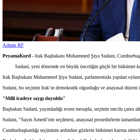
Admin RF
PeyamaKurd -
Irak Başbakanı Muhammed Şiya Sudani, Cumhurbaşkan
Sudani, yeni dönemde en büyük önceliğin güçlü bir hükümet kur
Irak Başbakanı Muhammed Şiya Sudani, parlamentoda yapılan oylama
Sudani, bu seçimin Irak’ın demokratik olgunluğu ve anayasal düzeni içi
"Milli iradeye saygı duyuldu"
Başbakan Sudani, yayımladığı resmi mesajda, seçimin meclis çatısı al
Sudani, "Sayın Amedi’nin seçilmesi, anayasal prosedürlerin tamamlanmas
Cumhurbaşkanlığı seçiminin ardından gözlerin hükümet kurma sürecine çe