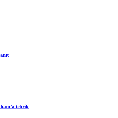
yanıt
nham’a tebrik