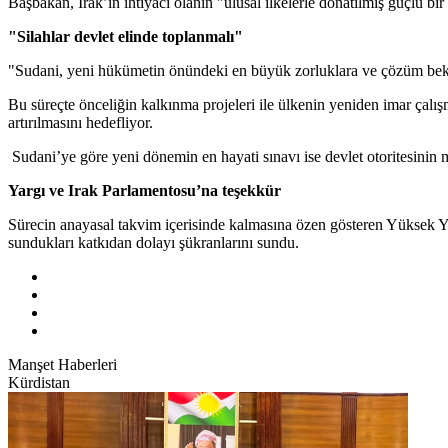
Başbakan, Irak’ın ihtiyacı olanın "ulusal ilkelerle donatılmış güçlü bi
"Silahlar devlet elinde toplanmalı"
"Sudani, yeni hükümetin önündeki en büyük zorluklara ve çözüm bekley
Bu süreçte önceliğin kalkınma projeleri ile ülkenin yeniden imar çalışm
artırılmasını hedefliyor.
Sudani’ye göre yeni dönemin en hayati sınavı ise devlet otoritesinin m
Yargı ve Irak Parlamentosu’na teşekkür
Sürecin anayasal takvim içerisinde kalmasına özen gösteren Yüksek Yar
sundukları katkıdan dolayı şükranlarını sundu.
Manşet Haberleri
Kürdistan