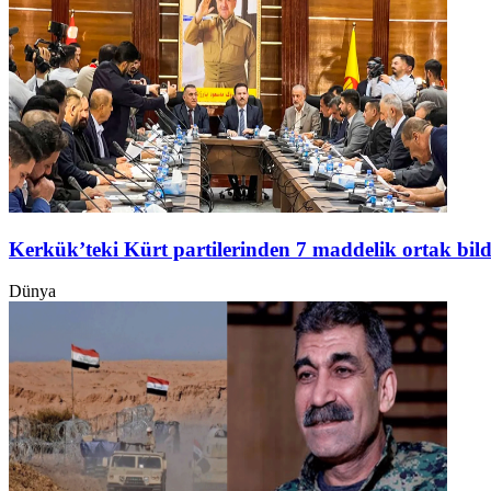
Kerkük’teki Kürt partilerinden 7 maddelik ortak bild
Dünya