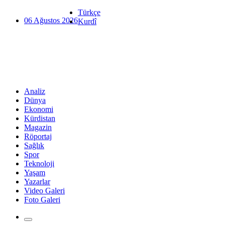
Türkçe
06 Ağustos 2026
Kurdî
Analiz
Dünya
Ekonomi
Kürdistan
Magazin
Röportaj
Sağlık
Spor
Teknoloji
Yaşam
Yazarlar
Video Galeri
Foto Galeri