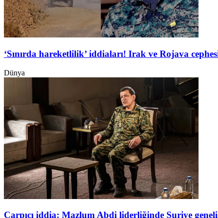
‘Sınırda hareketlilik’ iddiaları! Irak ve Rojava ceph
Dünya
Çarpıcı iddia: Mazlum Abdi liderliğinde Suriye genel