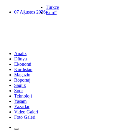
Türkçe
07 Ağustos 2026
Kurdî
Analiz
Dünya
Ekonomi
Kürdistan
Magazin
Röportaj
Sağlık
Spor
Teknoloji
Yaşam
Yazarlar
Video Galeri
Foto Galeri