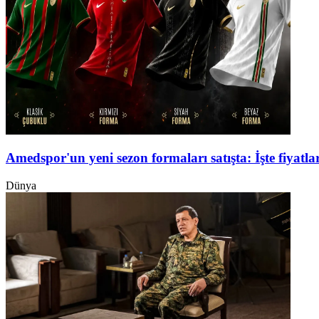
Amedspor'un yeni sezon formaları satışta: İşte fiyatlar
Dünya