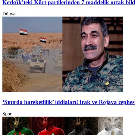
Kerkük’teki Kürt partilerinden 7 maddelik ortak bild
Dünya
‘Sınırda hareketlilik’ iddiaları! Irak ve Rojava ceph
Spor