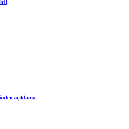
iri!
esinden açıklama