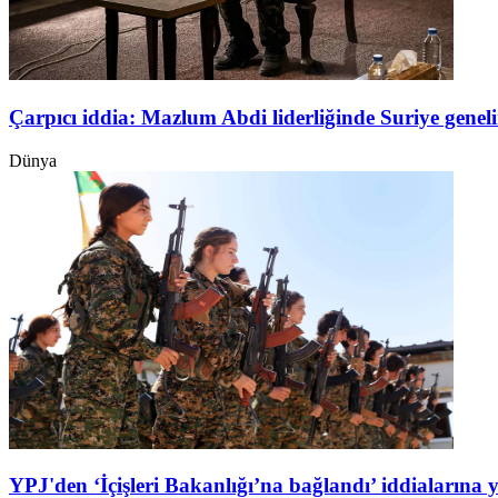
Çarpıcı iddia: Mazlum Abdi liderliğinde Suriye genel
Dünya
YPJ'den ‘İçişleri Bakanlığı’na bağlandı’ iddialarına 