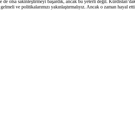
e olsa sakinleştirmeyi başardık, ancak bu yeterli değil. Kürdistan’daki t
a gelmeli ve politikalarımızı yakınlaştırmalıyız. Ancak o zaman hayal etti