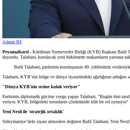
Admin RF
PeyamaKurd -
Kürdistan Yurtseverler Birliği (KYB) Başkanı Bafıl Ta
duyurdu. Talabani, kurulacak yeni hükümette makamların yarısına talip
Bafıl Talabani, partisinin kuruluşunun 49. yıldönümü vesilesi
Talabani, KYB’nin bölge ve dünya siyasetindeki ağırlığının arttığını 
"Dünya KYB'nin sesine kulak veriyor"
Partisinin diplomatik gücüne vurgu yapan Talabani, "Bugün tüm tara
veriyor. KYB, bölgedeki sorunların çözümünde kilit bir rol oynuyor" sö
Yeni Nesil ile 'stratejik ortaklık'
Süleymaniye’deki siyasi atmosfere değinen Bafıl Talabani, Yeni Nesil 