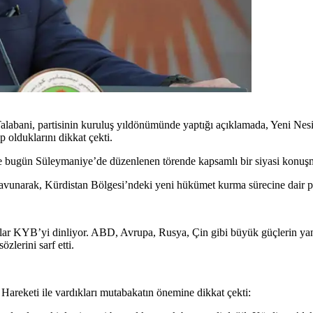
labani, partisinin kuruluş yıldönümünde yaptığı açıklamada, Yeni Nesil
 olduklarını dikkat çekti.
yle bugün Süleymaniye’de düzenlenen törende kapsamlı bir siyasi konuş
savunarak, Kürdistan Bölgesi’ndeki yeni hükümet kurma sürecine dair par
flar KYB’yi dinliyor. ABD, Avrupa, Rusya, Çin gibi büyük güçlerin ya
zlerini sarf etti.
Hareketi ile vardıkları mutabakatın önemine dikkat çekti: