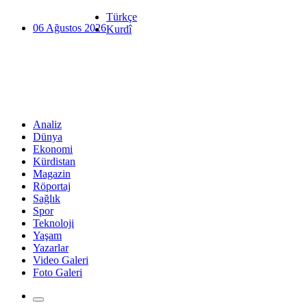
Türkçe
06 Ağustos 2026
Kurdî
Analiz
Dünya
Ekonomi
Kürdistan
Magazin
Röportaj
Sağlık
Spor
Teknoloji
Yaşam
Yazarlar
Video Galeri
Foto Galeri