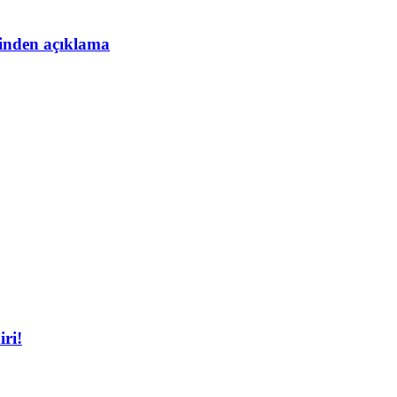
esinden açıklama
iri!