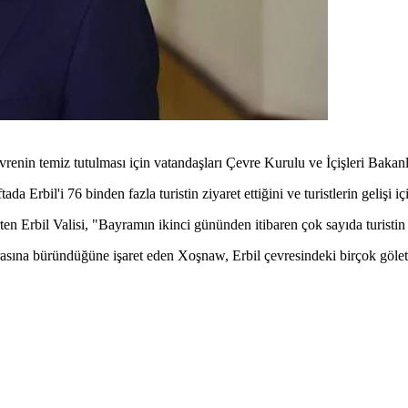
enin temiz tutulması için vatandaşları Çevre Kurulu ve İçişleri Bakanl
 Erbil'i 76 binden fazla turistin ziyaret ettiğini ve turistlerin gelişi içi
ten Erbil Valisi, "Bayramın ikinci gününden itibaren çok sayıda turistin 
arasına büründüğüne işaret eden Xoşnaw, Erbil çevresindeki birçok gölet 