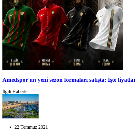
Amedspor'un yeni sezon formaları satışta: İşte fiyatlar
İlgili Haberler
22 Temmuz 2021