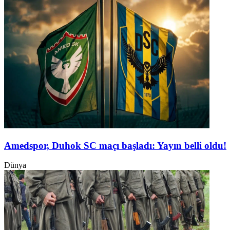
Amedspor, Duhok SC maçı başladı: Yayın belli oldu!
Dünya