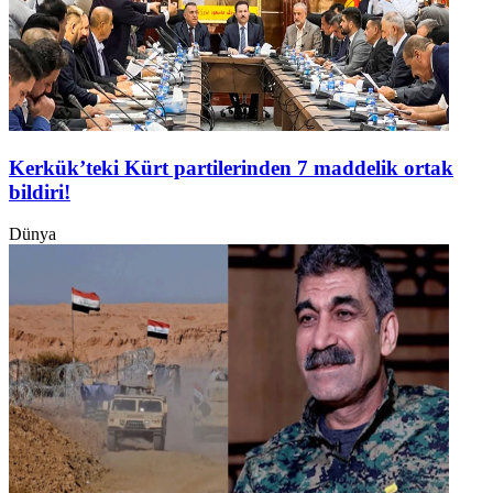
Kerkük’teki Kürt partilerinden 7 maddelik ortak
bildiri!
Dünya