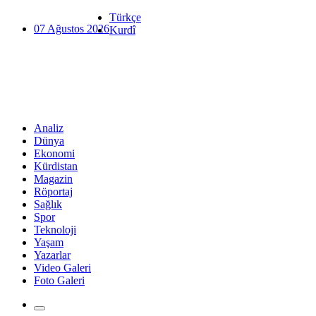
Türkçe
07 Ağustos 2026
Kurdî
Analiz
Dünya
Ekonomi
Kürdistan
Magazin
Röportaj
Sağlık
Spor
Teknoloji
Yaşam
Yazarlar
Video Galeri
Foto Galeri