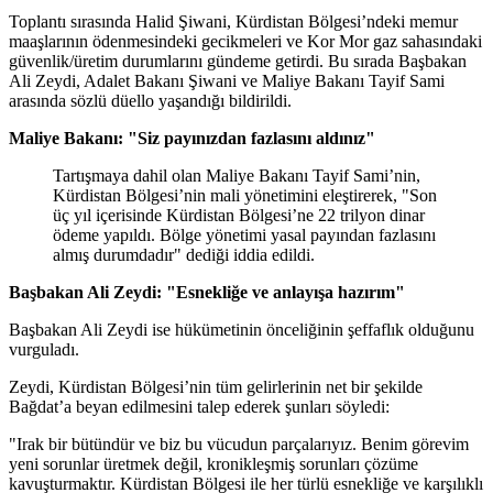
Toplantı sırasında Halid Şiwani, Kürdistan Bölgesi’ndeki memur
maaşlarının ödenmesindeki gecikmeleri ve Kor Mor gaz sahasındaki
güvenlik/üretim durumlarını gündeme getirdi. Bu sırada Başbakan
Ali Zeydi, Adalet Bakanı Şiwani ve Maliye Bakanı Tayif Sami
arasında sözlü düello yaşandığı bildirildi.
Maliye Bakanı: "Siz payınızdan fazlasını aldınız"
Tartışmaya dahil olan Maliye Bakanı Tayif Sami’nin,
Kürdistan Bölgesi’nin mali yönetimini eleştirerek, "Son
üç yıl içerisinde Kürdistan Bölgesi’ne 22 trilyon dinar
ödeme yapıldı. Bölge yönetimi yasal payından fazlasını
almış durumdadır" dediği iddia edildi.
Başbakan Ali Zeydi: "Esnekliğe ve anlayışa hazırım"
Başbakan Ali Zeydi ise hükümetinin önceliğinin şeffaflık olduğunu
vurguladı.
Zeydi, Kürdistan Bölgesi’nin tüm gelirlerinin net bir şekilde
Bağdat’a beyan edilmesini talep ederek şunları söyledi:
"Irak bir bütündür ve biz bu vücudun parçalarıyız. Benim görevim
yeni sorunlar üretmek değil, kronikleşmiş sorunları çözüme
kavuşturmaktır. Kürdistan Bölgesi ile her türlü esnekliğe ve karşılıklı