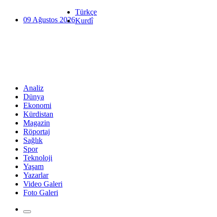
Türkçe
09 Ağustos 2026
Kurdî
Analiz
Dünya
Ekonomi
Kürdistan
Magazin
Röportaj
Sağlık
Spor
Teknoloji
Yaşam
Yazarlar
Video Galeri
Foto Galeri