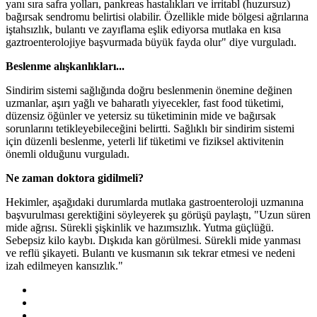
yanı sıra safra yolları, pankreas hastalıkları ve irritabl (huzursuz)
bağırsak sendromu belirtisi olabilir. Özellikle mide bölgesi ağrılarına
iştahsızlık, bulantı ve zayıflama eşlik ediyorsa mutlaka en kısa
gaztroenterolojiye başvurmada büyük fayda olur" diye vurguladı.
Beslenme alışkanlıkları...
Sindirim sistemi sağlığında doğru beslenmenin önemine değinen
uzmanlar, aşırı yağlı ve baharatlı yiyecekler, fast food tüketimi,
düzensiz öğünler ve yetersiz su tüketiminin mide ve bağırsak
sorunlarını tetikleyebileceğini belirtti. Sağlıklı bir sindirim sistemi
için düzenli beslenme, yeterli lif tüketimi ve fiziksel aktivitenin
önemli olduğunu vurguladı.
Ne zaman doktora gidilmeli?
Hekimler, aşağıdaki durumlarda mutlaka gastroenteroloji uzmanına
başvurulması gerektiğini söyleyerek şu görüşü paylaştı, "Uzun süren
mide ağrısı. Sürekli şişkinlik ve hazımsızlık. Yutma güçlüğü.
Sebepsiz kilo kaybı. Dışkıda kan görülmesi. Sürekli mide yanması
ve reflü şikayeti. Bulantı ve kusmanın sık tekrar etmesi ve nedeni
izah edilmeyen kansızlık."