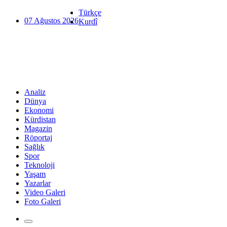
Türkçe
07 Ağustos 2026
Kurdî
Analiz
Dünya
Ekonomi
Kürdistan
Magazin
Röportaj
Sağlık
Spor
Teknoloji
Yaşam
Yazarlar
Video Galeri
Foto Galeri