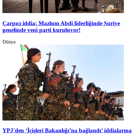
Çarpıcı iddia: Mazlum Abdi liderliğinde Suriye
genelinde yeni parti kuruluyor!
Dünya
YPJ'den ‘İçişleri Bakanlığı’na bağlandı’ iddialarına