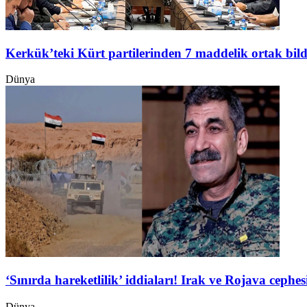
Kerkük’teki Kürt partilerinden 7 maddelik ortak bild
Dünya
‘Sınırda hareketlilik’ iddiaları! Irak ve Rojava ceph
Dünya