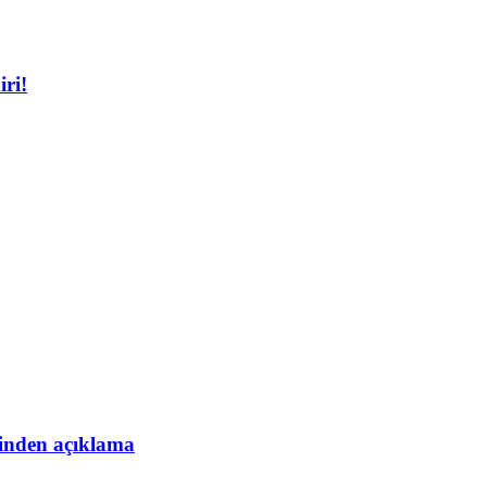
iri!
esinden açıklama