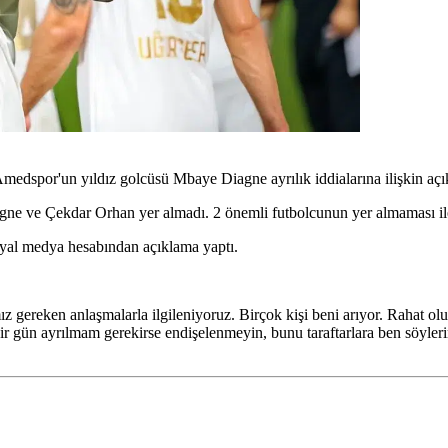
edspor'un yıldız golcüsü Mbaye Diagne ayrılık iddialarına ilişkin açı
e Çekdar Orhan yer almadı. 2 önemli futbolcunun yer almaması ile bi
syal medya hesabından açıklama yaptı.
gereken anlaşmalarla ilgileniyoruz. Birçok kişi beni arıyor. Rahat ol
bir gün ayrılmam gerekirse endişelenmeyin, bunu taraftarlara ben söyle