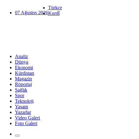
Türkçe
07 Ağustos 2026
Kurdî
Analiz
Dünya
Ekonomi
Kürdistan
Magazin
Röportaj
Sağlık
Spor
Teknoloji
Yaşam
Yazarlar
Video Galeri
Foto Galeri