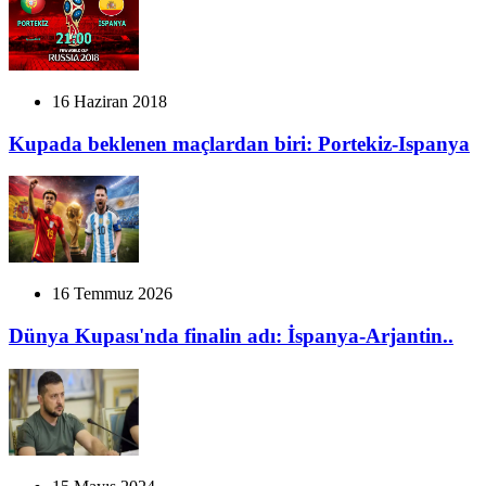
16 Haziran 2018
Kupada beklenen maçlardan biri: Portekiz-Ispanya
16 Temmuz 2026
Dünya Kupası'nda finalin adı: İspanya-Arjantin..