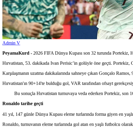
Admin V
PeyamaKurd -
2026 FIFA Dünya Kupası son 32 turunda Portekiz, Hır
Hırvatistan, 53. dakikada Ivan Perisic’in golüyle öne geçti. Portekiz,
Karşılaşmanın uzatma dakikalarında sahneye çıkan Gonçalo Ramos, 90+4.
Hırvatistan'ın 90+14'te bulduğu gol, VAR tarafından ofsayt gerekçesiyl
Bu sonuçla Hırvatistan turnuvaya veda ederken Portekiz, son 16
Ronaldo tarihe geçti
41 yıl, 147 günle Dünya Kupası eleme turlarında forma giyen en yaşlı 
Ronaldo, turnuvanın eleme turlarında gol atan en yaşlı futbolcu olarak 