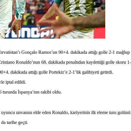
vatistan’ı Gonçalo Ramos’un 90+4. dakikada attığı golle 2-1 mağlup 
 Cristiano Ronaldo’nun 68. dakikada penaltıdan kaydettiği golle skoru 1-1
 dakikada attığı golle Portekiz’e 2-1’lik galibiyeti getirdi.
e iptal edildi.
 turunda İspanya’nın rakibi oldu.
oyuncu unvanını elde eden Ronaldo, kariyerinin ilk eleme turu golünü de
da tarihe geçti.