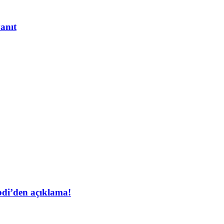
yanıt
bdi’den açıklama!