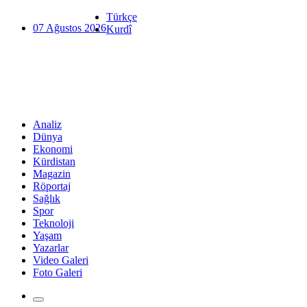
Türkçe
07 Ağustos 2026
Kurdî
Analiz
Dünya
Ekonomi
Kürdistan
Magazin
Röportaj
Sağlık
Spor
Teknoloji
Yaşam
Yazarlar
Video Galeri
Foto Galeri