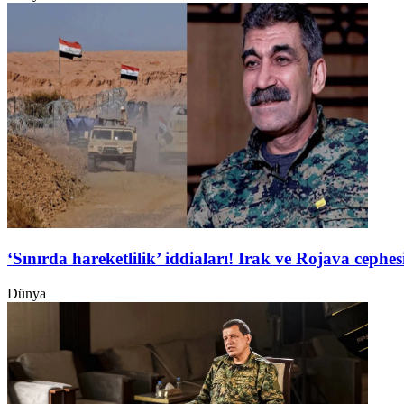
‘Sınırda hareketlilik’ iddiaları! Irak ve Rojava ceph
Dünya