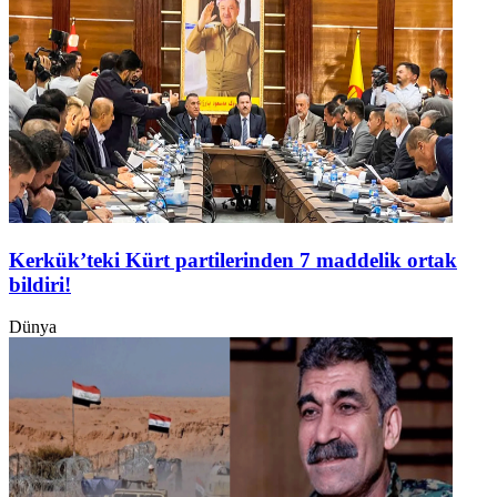
Kerkük’teki Kürt partilerinden 7 maddelik ortak
bildiri!
Dünya