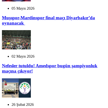
05 Mayıs 2026
Muşspor-Mardinspor final maçı Diyarbakır’da
oynanacak
02 Mayıs 2026
Nefesler tutuldu! Amedspor bugün şampiyonluk
maçına çıkıyor!
26 Şubat 2026