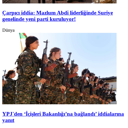
Çarpıcı iddia: Mazlum Abdi liderliğinde Suriye
genelinde yeni parti kuruluyor!
Dünya
YPJ'den ‘İçişleri Bakanlığı’na bağlandı’ iddialarına
yanıt