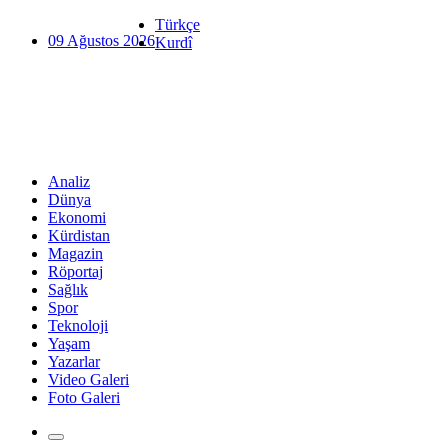
Türkçe
09 Ağustos 2026
Kurdî
Analiz
Dünya
Ekonomi
Kürdistan
Magazin
Röportaj
Sağlık
Spor
Teknoloji
Yaşam
Yazarlar
Video Galeri
Foto Galeri