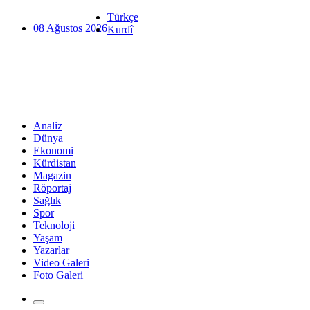
Türkçe
08 Ağustos 2026
Kurdî
Analiz
Dünya
Ekonomi
Kürdistan
Magazin
Röportaj
Sağlık
Spor
Teknoloji
Yaşam
Yazarlar
Video Galeri
Foto Galeri