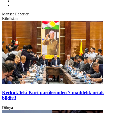
Manşet Haberleri
Kürdistan
Kerkük’teki Kürt partilerinden 7 maddelik ortak
bildiri!
Dünya