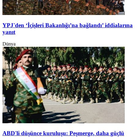
YPJ'den ‘İçişleri Bakanlığı’na bağlandı’ iddialarına
yanıt
Dünya
ABD'li düşünce kuruluşu: Peşmerge, daha güçlü