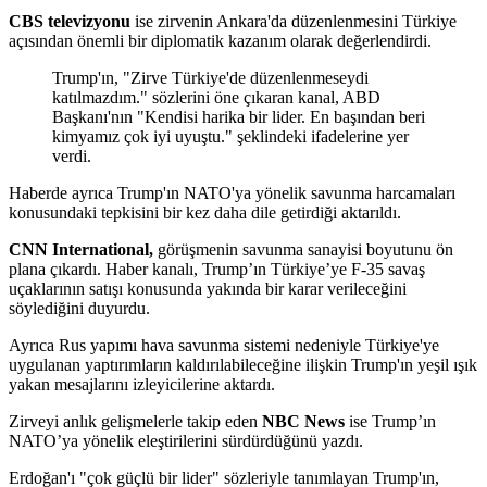
CBS televizyonu
ise zirvenin Ankara'da düzenlenmesini Türkiye
açısından önemli bir diplomatik kazanım olarak değerlendirdi.
Trump'ın, "Zirve Türkiye'de düzenlenmeseydi
katılmazdım." sözlerini öne çıkaran kanal, ABD
Başkanı'nın "Kendisi harika bir lider. En başından beri
kimyamız çok iyi uyuştu." şeklindeki ifadelerine yer
verdi.
Haberde ayrıca Trump'ın NATO'ya yönelik savunma harcamaları
konusundaki tepkisini bir kez daha dile getirdiği aktarıldı.
CNN International,
görüşmenin savunma sanayisi boyutunu ön
plana çıkardı. Haber kanalı, Trump’ın Türkiye’ye F-35 savaş
uçaklarının satışı konusunda yakında bir karar verileceğini
söylediğini duyurdu.
Ayrıca Rus yapımı hava savunma sistemi nedeniyle Türkiye'ye
uygulanan yaptırımların kaldırılabileceğine ilişkin Trump'ın yeşil ışık
yakan mesajlarını izleyicilerine aktardı.
Zirveyi anlık gelişmelerle takip eden
NBC News
ise Trump’ın
NATO’ya yönelik eleştirilerini sürdürdüğünü yazdı.
Erdoğan'ı "çok güçlü bir lider" sözleriyle tanımlayan Trump'ın,