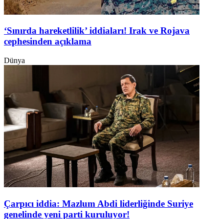
‘Sınırda hareketlilik’ iddiaları! Irak ve Rojava
cephesinden açıklama
Dünya
Çarpıcı iddia: Mazlum Abdi liderliğinde Suriye
genelinde yeni parti kuruluyor!