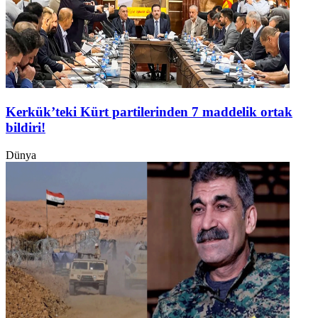
Kerkük’teki Kürt partilerinden 7 maddelik ortak
bildiri!
Dünya