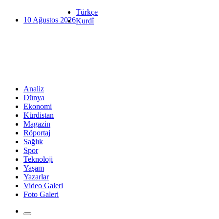
Türkçe
10 Ağustos 2026
Kurdî
Analiz
Dünya
Ekonomi
Kürdistan
Magazin
Röportaj
Sağlık
Spor
Teknoloji
Yaşam
Yazarlar
Video Galeri
Foto Galeri