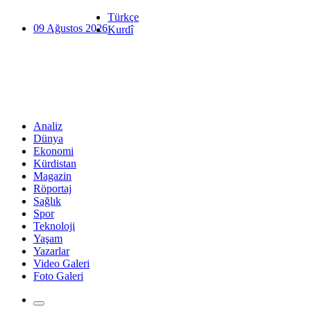
Türkçe
09 Ağustos 2026
Kurdî
Analiz
Dünya
Ekonomi
Kürdistan
Magazin
Röportaj
Sağlık
Spor
Teknoloji
Yaşam
Yazarlar
Video Galeri
Foto Galeri