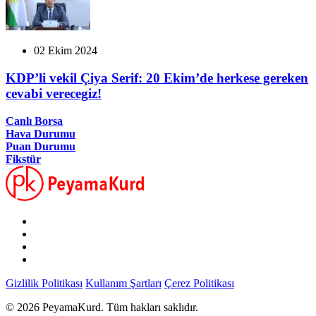
02 Ekim 2024
KDP’li vekil Çiya Serif: 20 Ekim’de herkese gereken
cevabi verecegiz!
Canlı Borsa
Hava Durumu
Puan Durumu
Fikstür
Gizlilik Politikası
Kullanım Şartları
Çerez Politikası
© 2026 PeyamaKurd. Tüm hakları saklıdır.