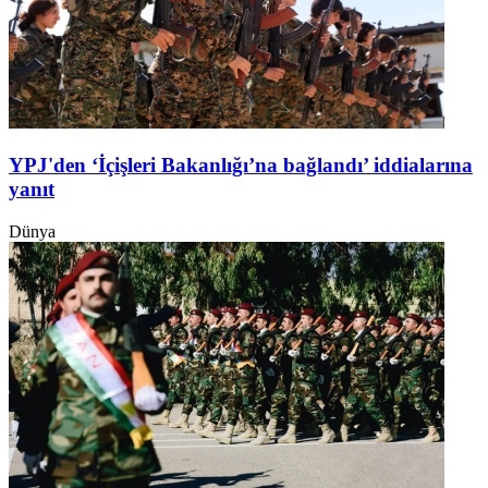
YPJ'den ‘İçişleri Bakanlığı’na bağlandı’ iddialarına
yanıt
Dünya