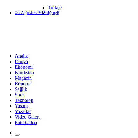
Türkçe
06 Ağustos 2026
Kurdî
Analiz
Dünya
Ekonomi
Kürdistan
Magazin
Röportaj
Sağlık
Spor
Teknoloji
Yaşam
Yazarlar
Video Galeri
Foto Galeri