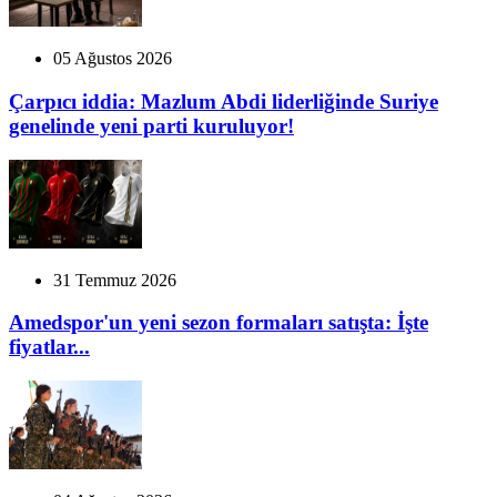
05 Ağustos 2026
Çarpıcı iddia: Mazlum Abdi liderliğinde Suriye
genelinde yeni parti kuruluyor!
31 Temmuz 2026
Amedspor'un yeni sezon formaları satışta: İşte
fiyatlar...