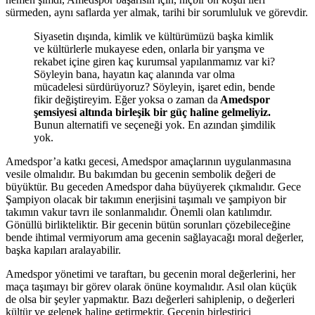
sürmeden, aynı saflarda yer almak, tarihi bir sorumluluk ve görevdir.
Siyasetin dışında, kimlik ve kültürümüzü başka kimlik
ve kültürlerle mukayese eden, onlarla bir yarışma ve
rekabet içine giren kaç kurumsal yapılanmamız var ki?
Söyleyin bana, hayatın kaç alanında var olma
mücadelesi sürdürüyoruz? Söyleyin, işaret edin, bende
fikir değiştireyim. Eğer yoksa o zaman da
Amedspor
şemsiyesi altında birleşik bir güç haline gelmeliyiz.
Bunun alternatifi ve seçeneği yok. En azından şimdilik
yok.
Amedspor’a katkı gecesi, Amedspor amaçlarının uygulanmasına
vesile olmalıdır. Bu bakımdan bu gecenin sembolik değeri de
büyüktür. Bu geceden Amedspor daha büyüyerek çıkmalıdır. Gece
Şampiyon olacak bir takımın enerjisini taşımalı ve şampiyon bir
takımın vakur tavrı ile sonlanmalıdır. Önemli olan katılımdır.
Gönüllü birlikteliktir. Bir gecenin bütün sorunları çözebileceğine
bende ihtimal vermiyorum ama gecenin sağlayacağı moral değerler,
başka kapıları aralayabilir.
Amedspor yönetimi ve taraftarı, bu gecenin moral değerlerini, her
maça taşımayı bir görev olarak önüne koymalıdır. Asıl olan küçük
de olsa bir şeyler yapmaktır. Bazı değerleri sahiplenip, o değerleri
kültür ve gelenek haline getirmektir. Gecenin birleştirici