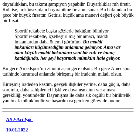
duyarlılıkları, bu takımı şampiyon yapabilir. Duyarlılıklar ruh üretir.
Ruh ise, imkânsız olanı başarabilme fırsatını sunar. Bu bakımdan bu
gece bir büyük fırsattır. Getirisi küçük ama manevi değeri çok büyük
bir fırsat.
Sportif rekabete başka gözlerle baktığım biliniyor.
Sportif rekabette, içselleştirilmiş bir amacı, maddi
imkanlardan daha önemli görürüm.
Bu maddi
imkanları küçümsediğim anlamına gelmiyor. Ama var
olan küçük maddi imkanlara yeni bir ruh ve inanç
katıldığında, her şeyi başarmak mümkün hale geliyor.
Bu gece Amedspor’un zihnini açan gece olsun. Bu gece Amedspor
tarihinde kurumsal anlamda birleşmiş bir iradenin miladı olsun.
Birleşmiş iradeden kastım, gevşek ilişkiler yerine, daha güçlü, daha
sorumlu, daha sahiplenici ilişki ve dayanışmanın yer alması
gerekliliği yönündedir. Dayanışma ile daha sık örgülü bir birliktelik
yaratmak mümkündür ve başarılması gereken görev de budur.
Ali Fikri Işık
10.01.2022