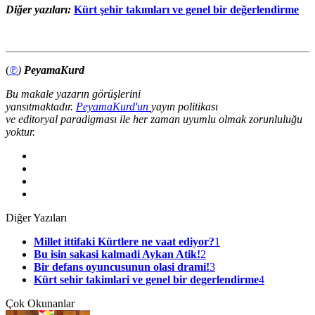
Diğer yazıları:
Kürt şehir takımları ve genel bir değerlendirme
(
℗
)
PeyamaKurd
Bu makale yazarın görüşlerini
yansıtmaktadır.
PeyamaKurd'un
yayın politikası
ve editoryal paradigması ile her zaman uyumlu olmak zorunluluğu
yoktur.
Diğer Yazıları
Millet ittifaki Kürtlere ne vaat ediyor?
1
Bu isin sakasi kalmadi Aykan Atik!
2
Bir defans oyuncusunun olasi drami!
3
Kürt sehir takimlari ve genel bir degerlendirme
4
Çok Okunanlar