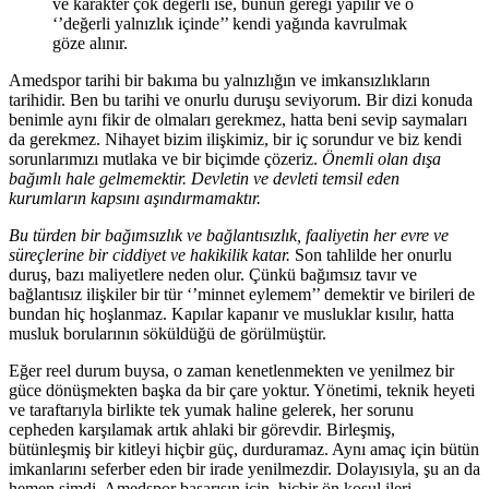
ve karakter çok değerli ise, bunun gereği yapılır ve o
‘’değerli yalnızlık içinde’’ kendi yağında kavrulmak
göze alınır.
Amedspor tarihi bir bakıma bu yalnızlığın ve imkansızlıkların
tarihidir. Ben bu tarihi ve onurlu duruşu seviyorum. Bir dizi konuda
benimle aynı fikir de olmaları gerekmez, hatta beni sevip saymaları
da gerekmez. Nihayet bizim ilişkimiz, bir iç sorundur ve biz kendi
sorunlarımızı mutlaka ve bir biçimde çözeriz.
Önemli olan dışa
bağımlı hale gelmemektir. Devletin ve devleti temsil eden
kurumların kapsını aşındırmamaktır.
Bu türden bir bağımsızlık ve bağlantısızlık, faaliyetin her evre ve
süreçlerine bir ciddiyet ve hakikilik katar.
Son tahlilde her onurlu
duruş, bazı maliyetlere neden olur. Çünkü bağımsız tavır ve
bağlantısız ilişkiler bir tür ‘’minnet eylemem’’ demektir ve birileri de
bundan hiç hoşlanmaz. Kapılar kapanır ve musluklar kısılır, hatta
musluk borularının söküldüğü de görülmüştür.
Eğer reel durum buysa, o zaman kenetlenmekten ve yenilmez bir
güce dönüşmekten başka da bir çare yoktur. Yönetimi, teknik heyeti
ve taraftarıyla birlikte tek yumak haline gelerek, her sorunu
cepheden karşılamak artık ahlaki bir görevdir. Birleşmiş,
bütünleşmiş bir kitleyi hiçbir güç, durduramaz. Aynı amaç için bütün
imkanlarını seferber eden bir irade yenilmezdir. Dolayısıyla, şu an da
hemen şimdi, Amedspor başarısın için, hiçbir ön koşul ileri