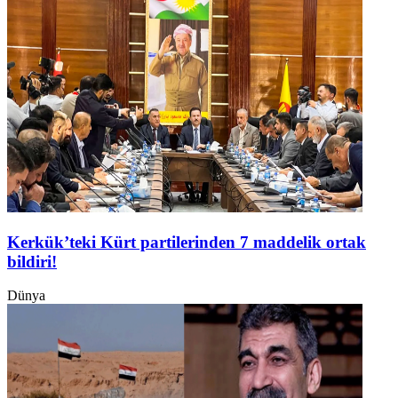
Kerkük’teki Kürt partilerinden 7 maddelik ortak
bildiri!
Dünya