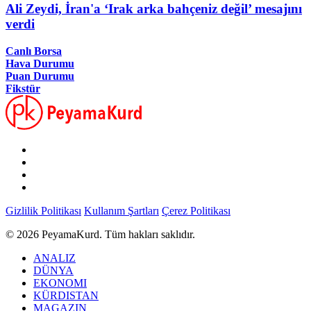
Ali Zeydi, İran'a ‘Irak arka bahçeniz değil’ mesajını
verdi
Canlı Borsa
Hava Durumu
Puan Durumu
Fikstür
Gizlilik Politikası
Kullanım Şartları
Çerez Politikası
© 2026 PeyamaKurd. Tüm hakları saklıdır.
ANALIZ
DÜNYA
EKONOMI
KÜRDISTAN
MAGAZIN