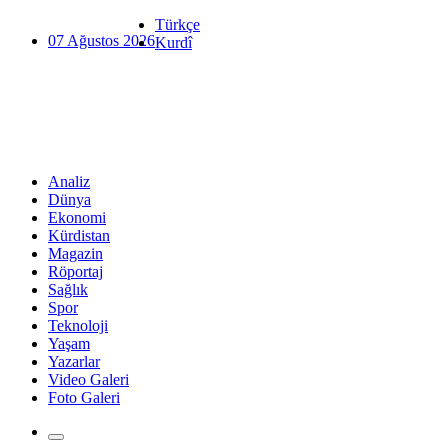
Türkçe
07 Ağustos 2026
Kurdî
Analiz
Dünya
Ekonomi
Kürdistan
Magazin
Röportaj
Sağlık
Spor
Teknoloji
Yaşam
Yazarlar
Video Galeri
Foto Galeri