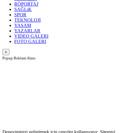
RÖPORTAJ
SAĞLıK
SPOR
TEKNOLOJI
YAŞAM
YAZARLAR
VIDEO GALERI
FOTO GALERI
×
Popup Reklam Alanı
Deneyiminizi geliştirmek için çerezler kullanıyoruz. Sitemizi