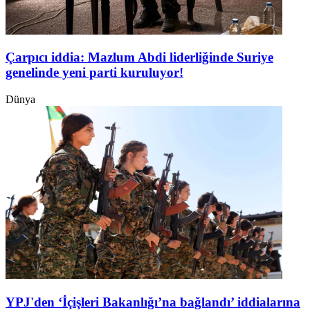
Çarpıcı iddia: Mazlum Abdi liderliğinde Suriye
genelinde yeni parti kuruluyor!
Dünya
YPJ'den ‘İçişleri Bakanlığı’na bağlandı’ iddialarına