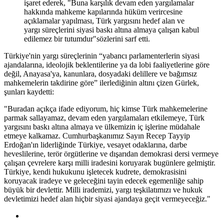
işaret ederek, "Buna karşılık devam eden yargılamalar
hakkında mahkeme kapılarında hüküm verircesine
açıklamalar yapılması, Türk yargısını hedef alan ve
yargı süreçlerini siyasi baskı altına almaya çalışan kabul
edilemez bir tutumdur"sözlerini sarf etti.
Türkiye'nin yargı süreçlerinin “yabancı parlamenterlerin siyasi
ajandalarına, ideolojik beklentilerine ya da lobi faaliyetlerine göre
değil, Anayasa'ya, kanunlara, dosyadaki delillere ve bağımsız
mahkemelerin takdirine göre” ilerlediğinin altını çizen Gürlek,
şunları kaydetti:
"Buradan açıkça ifade ediyorum, hiç kimse Türk mahkemelerine
parmak sallayamaz, devam eden yargılamaları etkilemeye, Türk
yargısını baskı altına almaya ve ülkemizin iç işlerine müdahale
etmeye kalkamaz. Cumhurbaşkanımız Sayın Recep Tayyip
Erdoğan'ın liderliğinde Türkiye, vesayet odaklarına, darbe
heveslilerine, terör örgütlerine ve dışarıdan demokrasi dersi vermeye
çalışan çevrelere karşı milli iradesini koruyarak bugünlere gelmiştir.
Türkiye, kendi hukukunu işletecek kudrete, demokrasisini
koruyacak iradeye ve geleceğini tayin edecek egemenliğe sahip
büyük bir devlettir. Milli irademizi, yargı teşkilatımızı ve hukuk
devletimizi hedef alan hiçbir siyasi ajandaya geçit vermeyeceğiz."