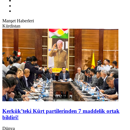
Manşet Haberleri
Kürdistan
Kerkük’teki Kürt partilerinden 7 maddelik ortak
bildiri!
Dünya