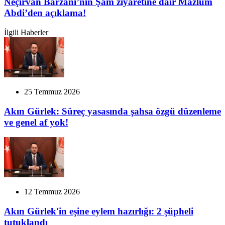
Neçirvan Barzani’nin Şam ziyaretine dair Mazlum
Abdi’den açıklama!
İlgili Haberler
25 Temmuz 2026
Akın Gürlek: Süreç yasasında şahsa özgü düzenleme
ve genel af yok!
12 Temmuz 2026
Akın Gürlek'in eşine eylem hazırlığı: 2 şüpheli
tutuklandı