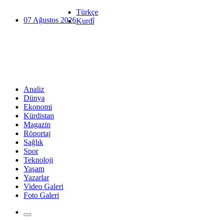
Türkçe
07 Ağustos 2026
Kurdî
Analiz
Dünya
Ekonomi
Kürdistan
Magazin
Röportaj
Sağlık
Spor
Teknoloji
Yaşam
Yazarlar
Video Galeri
Foto Galeri