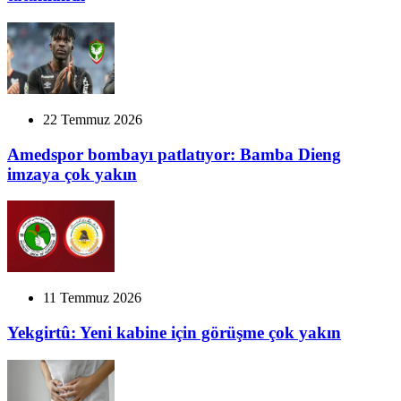
22 Temmuz 2026
Amedspor bombayı patlatıyor: Bamba Dieng
imzaya çok yakın
11 Temmuz 2026
Yekgirtû: Yeni kabine için görüşme çok yakın