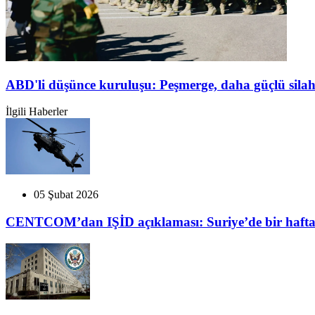
ABD'li düşünce kuruluşu: Peşmerge, daha güçlü silah
İlgili Haberler
05 Şubat 2026
CENTCOM’dan IŞİD açıklaması: Suriye’de bir hafta