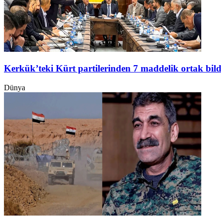
Kerkük’teki Kürt partilerinden 7 maddelik ortak bild
Dünya