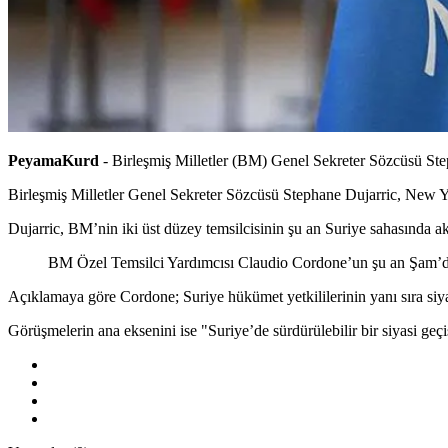
PeyamaKurd
- Birleşmiş Milletler (BM) Genel Sekreter Sözcüsü Steph
Birleşmiş Milletler Genel Sekreter Sözcüsü Stephane Dujarric, New Yo
Dujarric, BM’nin iki üst düzey temsilcisinin şu an Suriye sahasında a
BM Özel Temsilci Yardımcısı Claudio Cordone’un şu an Şam’da 
Açıklamaya göre Cordone; Suriye hükümet yetkililerinin yanı sıra siyas
Görüşmelerin ana eksenini ise "Suriye’de sürdürülebilir bir siyasi geç