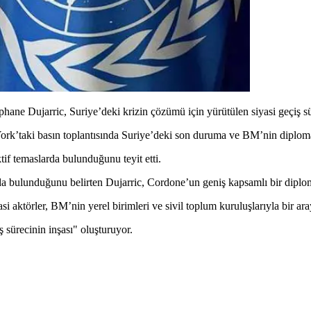
ane Dujarric, Suriye’deki krizin çözümü için yürütülen siyasi geçiş sü
rk’taki basın toplantısında Suriye’deki son duruma ve BM’nin diplomat
ktif temaslarda bulunduğunu teyit etti.
bulunduğunu belirten Dujarric, Cordone’un geniş kapsamlı bir diplomas
i aktörler, BM’nin yerel birimleri ve sivil toplum kuruluşlarıyla bir ar
iş sürecinin inşası" oluşturuyor.