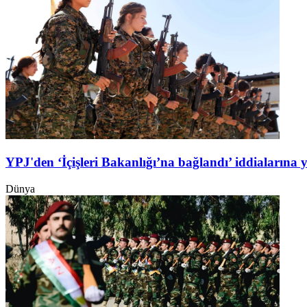
YPJ'den ‘İçişleri Bakanlığı’na bağlandı’ iddialarına 
Dünya